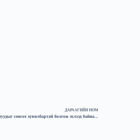
ДАРААГИЙН
НОМ
уудыг сонсох хувилбартай болгож эхлээд байна...