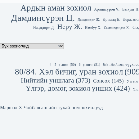
Ардын аман зохиол
Аръяасүрэн Ч.
Батхуяг П
Дамдинсүрэн Ц.
Догмид Б.
Доржгото
Дашдондог Ж.
Неру Ж.
Со
Нацагдорж Д.
Нямбуу Х.
Сампилдэндэв Х.
6/8. Нийгэм, түүх,
4 - 5 -р анги
(50)
6 -р анги
(51)
80/84. Хэл бичиг, уран зохиол
(90
Нийтийн уншлага
(373)
Сонсох
(145)
Утгын 
Үлгэр, домог, зохиол унших
(424)
Үлг
Маршал Х.Чойбалсангийн тухай ном зохиолууд