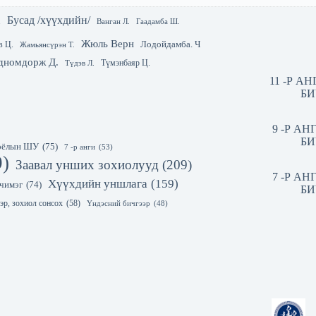
Бусад /хүүхдийн/
.
Гаадамба Ш.
Ванган Л.
Жюль Верн
Лодойдамба. Ч
в Ц.
Жамьянсүрэн Т.
дномдорж Д.
Түмэнбаяр Ц.
Түдэв Л.
11 -Р А
БИ
9 -Р А
БИ
 соёлын ШУ
(75)
7 -р анги
(53)
9)
Заавал унших зохиолууд
(209)
7 -Р А
Хүүхдийн уншлага
(159)
чимэг
(74)
БИ
эр, зохиол сонсох
(58)
Үндэсний бичгээр
(48)