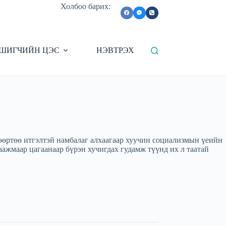
Холбоо барих:
ШИГЧИЙН ЦЭС
НЭВТРЭХ
өөртөө итгэлтэй намбалаг алхаагаар хуучин социализмын үеийн
ажмаар цагаанаар бүрэн хучигдах гудамж түүнд их л таатай