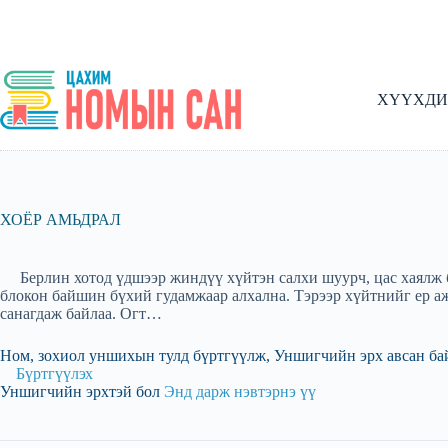
Skip
to
content
ХҮҮХДИ
ХОЁР АМЬДРАЛ
Берлин хотод үдшээр жиндүү хүйтэн салхи шуурч, цас хаялж ба
блокон байшин бүхий гудамжаар алхална. Тэрээр хүйтнийг ер а
санагдаж байлаа. Огт…
Ном, зохиол уншихын тулд бүртгүүлж, Уншигчийн эрх авсан ба
Бүртгүүлэх
Уншигчийн эрхтэй бол
Энд дарж нэвтэрнэ үү