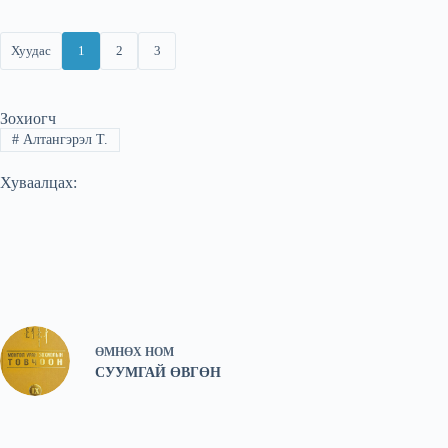
Хуудас
1
2
3
Зохиогч
#
Алтангэрэл Т.
Хуваалцах:
ӨМНӨХ
НОМ
СУУМГАЙ ӨВГӨН