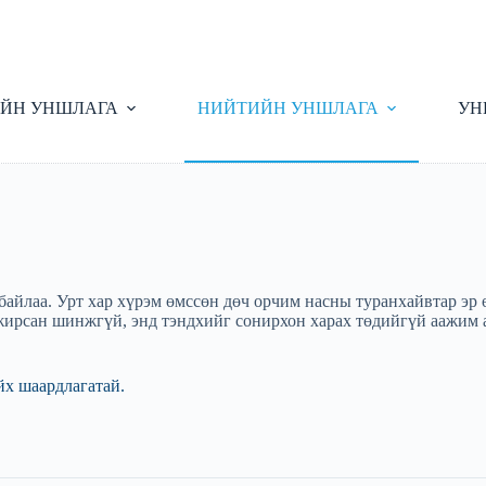
ЙН УНШЛАГА
НИЙТИЙН УНШЛАГА
УН
йлаа. Урт хар хүрэм өмссөн дөч орчим насны туранхайвтар эр 
жирсан шинжгүй, энд тэндхийг сонирхон харах төдийгүй аажим а
йх шаардлагатай.