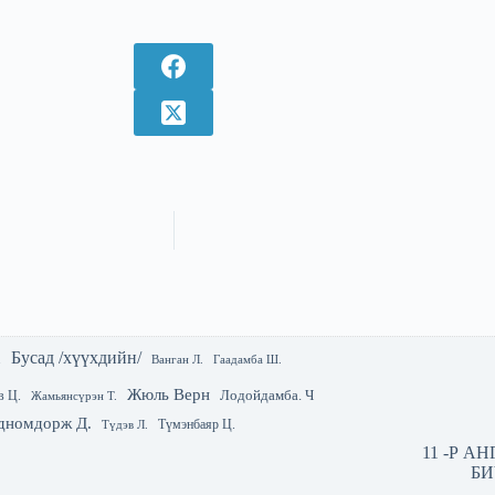
Бусад /хүүхдийн/
.
Гаадамба Ш.
Ванган Л.
Жюль Верн
Лодойдамба. Ч
в Ц.
Жамьянсүрэн Т.
дномдорж Д.
Түмэнбаяр Ц.
Түдэв Л.
11 -Р А
БИ