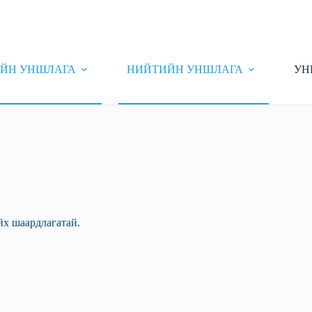
ЙН УНШЛАГА
НИЙТИЙН УНШЛАГА
УН
йх шаардлагатай.