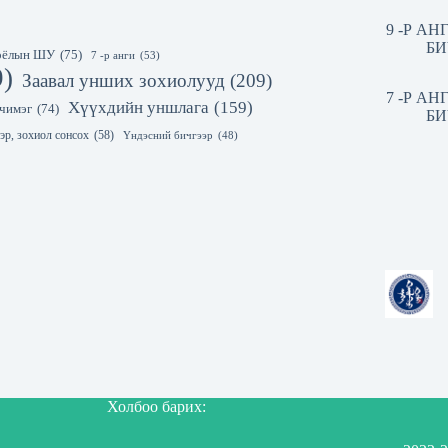
9 -Р А
БИ
 соёлын ШУ
(75)
7 -р анги
(53)
9)
Заавал унших зохиолууд
(209)
7 -Р А
Хүүхдийн уншлага
(159)
чимэг
(74)
БИ
эр, зохиол сонсох
(58)
Үндэсний бичгээр
(48)
Холбоо барих: