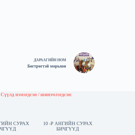
ДАРААГИЙН
НОМ
Бөгтрөгтэй морьхон
Сүүлд нэмэгдсэн / шинэчлэгдсэн
:
НГИЙН СУРАХ
10 -Р АНГИЙН СУРАХ
ЧГҮҮД
БИЧГҮҮД