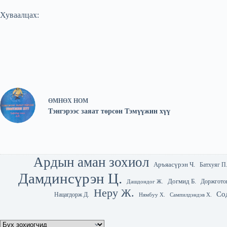
Хуваалцах:
ӨМНӨХ
НОМ
Тэнгэрээс заяат төрсөн Тэмүүжин хүү
Ардын аман зохиол
Аръяасүрэн Ч.
Батхуяг П
Дамдинсүрэн Ц.
Догмид Б.
Доржгото
Дашдондог Ж.
Неру Ж.
Со
Нацагдорж Д.
Нямбуу Х.
Сампилдэндэв Х.