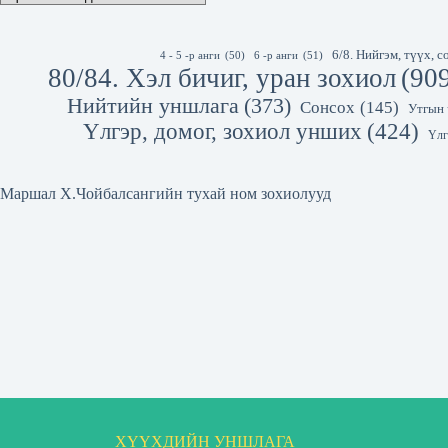
6/8. Нийгэм, түүх,
4 - 5 -р анги
(50)
6 -р анги
(51)
80/84. Хэл бичиг, уран зохиол
(90
Нийтийн уншлага
(373)
Сонсох
(145)
Утгын 
Үлгэр, домог, зохиол унших
(424)
Үлг
Маршал Х.Чойбалсангийн тухай ном зохиолууд
ХҮҮХДИЙН УНШЛАГА