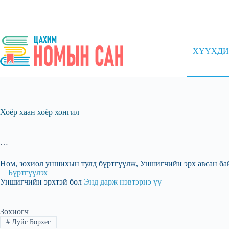
Skip
to
content
ХҮҮХДИ
Хоёр хаан хоёр хонгил
…
Ном, зохиол уншихын тулд бүртгүүлж, Уншигчийн эрх авсан ба
Бүртгүүлэх
Уншигчийн эрхтэй бол
Энд дарж нэвтэрнэ үү
Зохиогч
#
Луйс Борхес