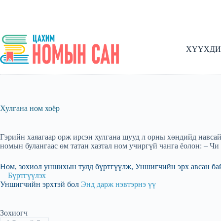
Skip
to
content
ХҮҮХДИ
Хулгана ном хоёр
Гэрийн хаяагаар орж ирсэн хулгана шууд л орны хөндийд навсайж
номын булангаас өм татан хазтал ном учиргүй чанга ёолон: – Чи
Ном, зохиол уншихын тулд бүртгүүлж, Уншигчийн эрх авсан ба
Бүртгүүлэх
Уншигчийн эрхтэй бол
Энд дарж нэвтэрнэ үү
Зохиогч