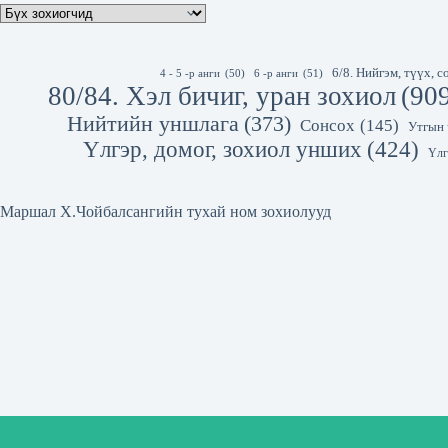
6/8. Нийгэм, түүх,
4 - 5 -р анги
(50)
6 -р анги
(51)
80/84. Хэл бичиг, уран зохиол
(90
Нийтийн уншлага
(373)
Сонсох
(145)
Утгын 
Үлгэр, домог, зохиол унших
(424)
Үлг
Маршал Х.Чойбалсангийн тухай ном зохиолууд