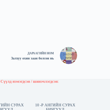
ДАРААГИЙН
НОМ
Залхуу охин заан болсон нь
Сүүлд нэмэгдсэн / шинэчлэгдсэн
:
НГИЙН СУРАХ
10 -Р АНГИЙН СУРАХ
ЧГҮҮД
БИЧГҮҮД