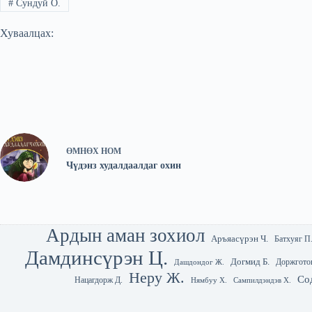
#
Сундуй О.
Хуваалцах:
ӨМНӨХ
НОМ
Чүдэнз худалдаалдаг охин
Ардын аман зохиол
Аръяасүрэн Ч.
Батхуяг П
Дамдинсүрэн Ц.
Догмид Б.
Доржгото
Дашдондог Ж.
Неру Ж.
Со
Нацагдорж Д.
Нямбуу Х.
Сампилдэндэв Х.