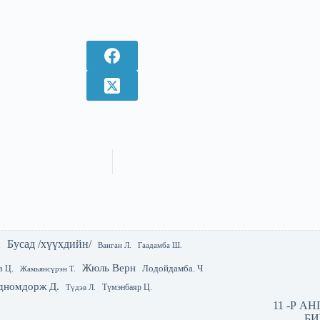
Бусад /хүүхдийн/
.
Гаадамба Ш.
Ванган Л.
Жюль Верн
Лодойдамба. Ч
в Ц.
Жамьянсүрэн Т.
дномдорж Д.
Түмэнбаяр Ц.
Түдэв Л.
11 -Р А
БИ