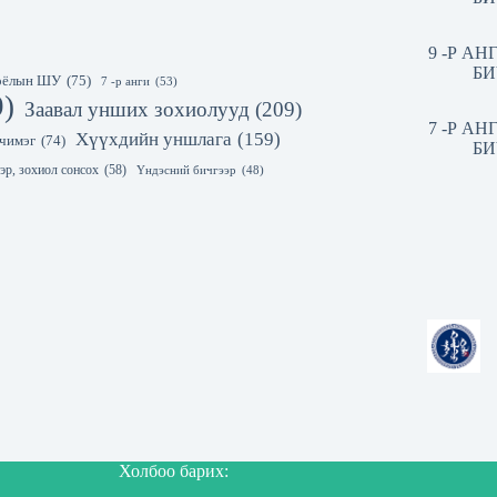
9 -Р А
БИ
 соёлын ШУ
(75)
7 -р анги
(53)
9)
Заавал унших зохиолууд
(209)
7 -Р А
Хүүхдийн уншлага
(159)
чимэг
(74)
БИ
эр, зохиол сонсох
(58)
Үндэсний бичгээр
(48)
Холбоо барих: