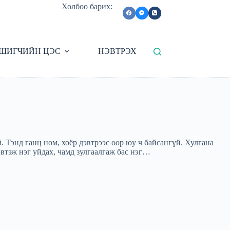
Холбоо барих:
ШИГЧИЙН ЦЭС
НЭВТРЭХ
 Тэнд ганц ном, хоёр дэвтрээс өөр юу ч байсангүй. Хулгана
эвтэж нэг уйдах, чамд зулгаалгаж бас нэг…