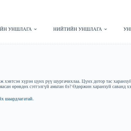
ЙН УНШЛАГА
НИЙТИЙН УНШЛАГА
УН
 хэвтсэн хүрэн цүнх рүү шургачихлаа. Цүнх дотор тас харанхуй.
 яасан өрөвдөх сэтгэлгүй амьтан бэ? Өдөржин харанхуй саванд х
йх шаардлагатай.