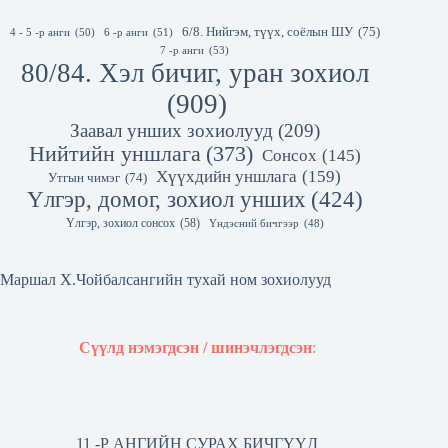
6/8. Нийгэм, түүх, соёлын ШУ
(75)
4 - 5 -р анги
(50)
6 -р анги
(51)
7 -р анги
(53)
80/84. Хэл бичиг, уран зохиол
(909)
Заавал унших зохиолууд
(209)
Нийтийн уншлага
(373)
Сонсох
(145)
Хүүхдийн уншлага
(159)
Утгын чимэг
(74)
Үлгэр, домог, зохиол унших
(424)
Үлгэр, зохиол сонсох
(58)
Үндэсний бичгээр
(48)
Маршал Х.Чойбалсангийн тухай ном зохиолууд
Сүүлд нэмэгдсэн / шинэчлэгдсэн
:
11 -Р АНГИЙН СУРАХ БИЧГҮҮД