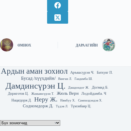
ӨМНӨХ
ДАРААГИЙН
Ардын аман зохиол
Аръяасүрэн Ч.
Батхуяг П.
Бусад /хүүхдийн/
Гаадамба Ш.
Ванган Л.
Дамдинсүрэн Ц.
Догмид Б.
Дашдондог Ж.
Жюль Верн
Лодойдамба. Ч
Доржготов Ц.
Жамьянсүрэн Т.
Неру Ж.
Нацагдорж Д.
Нямбуу Х.
Сампилдэндэв Х.
Содномдорж Д.
Түмэнбаяр Ц.
Түдэв Л.