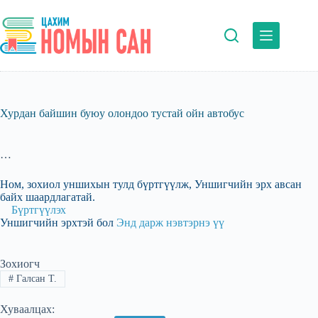
Skip
to
content
Хурдан байшин буюу олондоо тустай ойн автобус
…
Ном, зохиол уншихын тулд бүртгүүлж, Уншигчийн эрх авсан
байх шаардлагатай.
Бүртгүүлэх
Уншигчийн эрхтэй бол
Энд дарж нэвтэрнэ үү
Зохиогч
#
Галсан Т.
Хуваалцах: