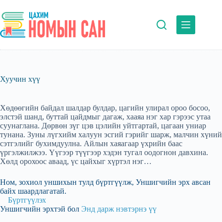
Skip
to
content
Хуучин хүү
Хөдөөгийн байдал шалдар булдар, цагийн улирал ороо босоо,
элстэй шанд, буттай цайдмыг дагаж, хааяа нэг хар гэрээс утаа
суунаглана. Дөрвөн зүг цэв цэлийн уйтгартай, цагаан униар
тунана. Зуны лүгхийм халуун эсгий гэрийг шарж, малчин хүний
сэтгэлийг бухимдуулна. Айлын хаяагаар үхрийн баас
үргэлжилжээ. Yүгээр түүгээр хэдэн тугал оодогнон давхина.
Хөлд орохоос аваад, үс цайхыг хүртэл нэг…
Ном, зохиол уншихын тулд бүртгүүлж, Уншигчийн эрх авсан
байх шаардлагатай.
Бүртгүүлэх
Уншигчийн эрхтэй бол
Энд дарж нэвтэрнэ үү