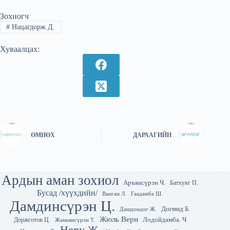
Зохиогч
#
Нацагдорж Д.
Хуваалцах:
ӨМНӨХ
ДАРААГИЙН
Ардын аман зохиол
Аръяасүрэн Ч.
Батхуяг П.
Бусад /хүүхдийн/
Гаадамба Ш.
Ванган Л.
Дамдинсүрэн Ц.
Догмид Б.
Дашдондог Ж.
Жюль Верн
Лодойдамба. Ч
Доржготов Ц.
Жамьянсүрэн Т.
Неру Ж.