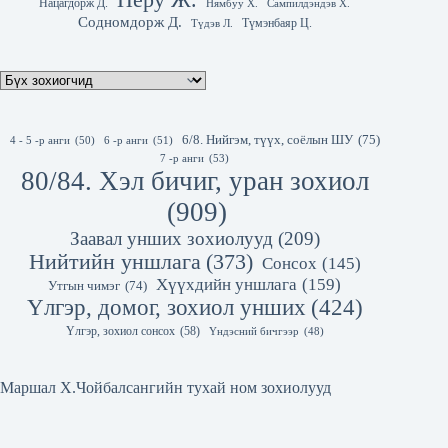
Нацагдорж Д.
Нямбуу Х.
Сампилдэндэв Х.
Содномдорж Д.
Түмэнбаяр Ц.
Түдэв Л.
6/8. Нийгэм, түүх, соёлын ШУ
(75)
4 - 5 -р анги
(50)
6 -р анги
(51)
7 -р анги
(53)
80/84. Хэл бичиг, уран зохиол
(909)
Заавал унших зохиолууд
(209)
Нийтийн уншлага
(373)
Сонсох
(145)
Хүүхдийн уншлага
(159)
Утгын чимэг
(74)
Үлгэр, домог, зохиол унших
(424)
Үлгэр, зохиол сонсох
(58)
Үндэсний бичгээр
(48)
Маршал Х.Чойбалсангийн тухай ном зохиолууд