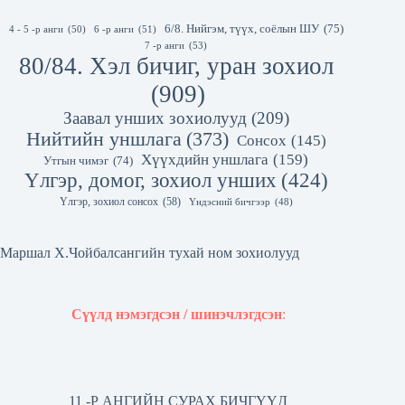
6/8. Нийгэм, түүх, соёлын ШУ
(75)
4 - 5 -р анги
(50)
6 -р анги
(51)
7 -р анги
(53)
80/84. Хэл бичиг, уран зохиол
(909)
Заавал унших зохиолууд
(209)
Нийтийн уншлага
(373)
Сонсох
(145)
Хүүхдийн уншлага
(159)
Утгын чимэг
(74)
Үлгэр, домог, зохиол унших
(424)
Үлгэр, зохиол сонсох
(58)
Үндэсний бичгээр
(48)
Маршал Х.Чойбалсангийн тухай ном зохиолууд
Сүүлд нэмэгдсэн / шинэчлэгдсэн
:
11 -Р АНГИЙН СУРАХ БИЧГҮҮД