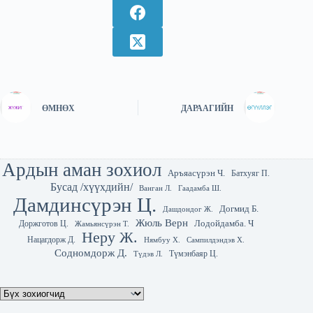
ӨМНӨХ
ДАРААГИЙН
Ардын аман зохиол
Аръяасүрэн Ч.
Батхуяг П.
Бусад /хүүхдийн/
Гаадамба Ш.
Ванган Л.
Дамдинсүрэн Ц.
Догмид Б.
Дашдондог Ж.
Жюль Верн
Лодойдамба. Ч
Доржготов Ц.
Жамьянсүрэн Т.
Неру Ж.
Нацагдорж Д.
Нямбуу Х.
Сампилдэндэв Х.
Содномдорж Д.
Түмэнбаяр Ц.
Түдэв Л.