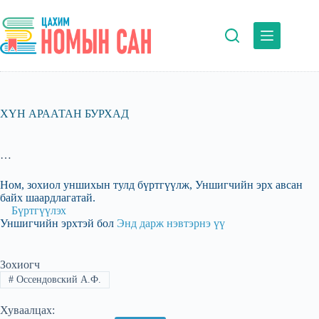
Skip
to
content
ХҮН АРААТАН БУРХАД
…
Ном, зохиол уншихын тулд бүртгүүлж, Уншигчийн эрх авсан
байх шаардлагатай.
Бүртгүүлэх
Уншигчийн эрхтэй бол
Энд дарж нэвтэрнэ үү
Зохиогч
#
Оссендовский А.Ф.
Хуваалцах: