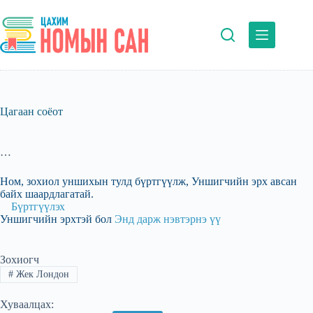
Skip
to
content
Цагаан соёот
…
Ном, зохиол уншихын тулд бүртгүүлж, Уншигчийн эрх авсан
байх шаардлагатай.
Бүртгүүлэх
Уншигчийн эрхтэй бол
Энд дарж нэвтэрнэ үү
Зохиогч
#
Жек Лондон
Хуваалцах: