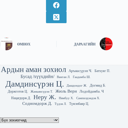
ӨМНӨХ
ДАРААГИЙН
Ардын аман зохиол
Аръяасүрэн Ч.
Батхуяг П.
Бусад /хүүхдийн/
Гаадамба Ш.
Ванган Л.
Дамдинсүрэн Ц.
Догмид Б.
Дашдондог Ж.
Жюль Верн
Лодойдамба. Ч
Доржготов Ц.
Жамьянсүрэн Т.
Неру Ж.
Нацагдорж Д.
Нямбуу Х.
Сампилдэндэв Х.
Содномдорж Д.
Түмэнбаяр Ц.
Түдэв Л.