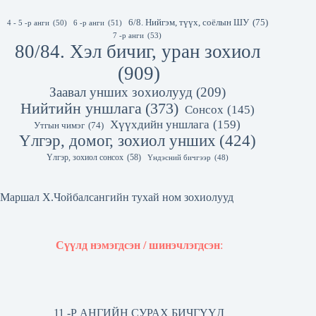
6/8. Нийгэм, түүх, соёлын ШУ
(75)
4 - 5 -р анги
(50)
6 -р анги
(51)
7 -р анги
(53)
80/84. Хэл бичиг, уран зохиол
(909)
Заавал унших зохиолууд
(209)
Нийтийн уншлага
(373)
Сонсох
(145)
Хүүхдийн уншлага
(159)
Утгын чимэг
(74)
Үлгэр, домог, зохиол унших
(424)
Үлгэр, зохиол сонсох
(58)
Үндэсний бичгээр
(48)
Маршал Х.Чойбалсангийн тухай ном зохиолууд
Сүүлд нэмэгдсэн / шинэчлэгдсэн
:
11 -Р АНГИЙН СУРАХ БИЧГҮҮД