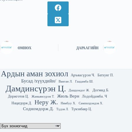
ӨМНӨХ
ДАРААГИЙН
Ардын аман зохиол
Аръяасүрэн Ч.
Батхуяг П.
Бусад /хүүхдийн/
Гаадамба Ш.
Ванган Л.
Дамдинсүрэн Ц.
Догмид Б.
Дашдондог Ж.
Жюль Верн
Лодойдамба. Ч
Доржготов Ц.
Жамьянсүрэн Т.
Неру Ж.
Нацагдорж Д.
Нямбуу Х.
Сампилдэндэв Х.
Содномдорж Д.
Түмэнбаяр Ц.
Түдэв Л.