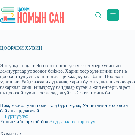
Skip
to
content
ЦООРХОЙ ХУВИН
Эрт урьдын цагт Энэтхэгт нэгэн ус түгээгч хоёр хувинтай
дамнуургаар ус зөөдөг байжээ. Харин хоёр хувингийн нэг нь
цоорхой тул усных нь тал асгарчхаад хүрдэг байв. Цоорхой
хувин энэ байдлаасаа ихэд ичиж, харин бүтэн хувин нь өөрөөрөө
бахархдаг байв. Иймэрхүү байдлаар бүтэн 2 жил өнгөрч, эцэст
нь цоорхой хувин тэсэж чадалгүй: – Эзэнтэн минь би…
Ном, зохиол уншихын тулд бүртгүүлж, Уншигчийн эрх авсан
байх шаардлагатай.
Бүртгүүлэх
Уншигчийн эрхтэй бол
Энд дарж нэвтэрнэ үү
Хуваалцах: