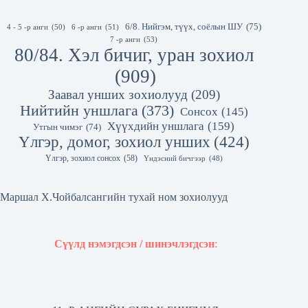
6/8. Нийгэм, түүх, соёлын ШУ
(75)
4 - 5 -р анги
(50)
6 -р анги
(51)
7 -р анги
(53)
80/84. Хэл бичиг, уран зохиол
(909)
Заавал унших зохиолууд
(209)
Нийтийн уншлага
(373)
Сонсох
(145)
Хүүхдийн уншлага
(159)
Утгын чимэг
(74)
Үлгэр, домог, зохиол унших
(424)
Үлгэр, зохиол сонсох
(58)
Үндэсний бичгээр
(48)
Маршал Х.Чойбалсангийн тухай ном зохиолууд
Сүүлд нэмэгдсэн / шинэчлэгдсэн
: