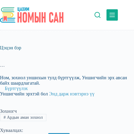
Skip
to
content
Цэцэн бэр
…
Ном, зохиол уншихын тулд бүртгүүлж, Уншигчийн эрх авсан
байх шаардлагатай.
Бүртгүүлэх
Уншигчийн эрхтэй бол
Энд дарж нэвтэрнэ үү
Зохиогч
#
Ардын аман зохиол
Хуваалцах: