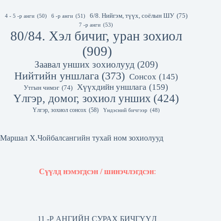
6/8. Нийгэм, түүх, соёлын ШУ
(75)
4 - 5 -р анги
(50)
6 -р анги
(51)
7 -р анги
(53)
80/84. Хэл бичиг, уран зохиол
(909)
Заавал унших зохиолууд
(209)
Нийтийн уншлага
(373)
Сонсох
(145)
Хүүхдийн уншлага
(159)
Утгын чимэг
(74)
Үлгэр, домог, зохиол унших
(424)
Үлгэр, зохиол сонсох
(58)
Үндэсний бичгээр
(48)
Маршал Х.Чойбалсангийн тухай ном зохиолууд
Сүүлд нэмэгдсэн / шинэчлэгдсэн
:
11 -Р АНГИЙН СУРАХ БИЧГҮҮД