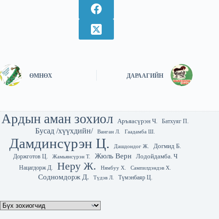
ӨМНӨХ
ДАРААГИЙН
Ардын аман зохиол
Аръяасүрэн Ч.
Батхуяг П.
Бусад /хүүхдийн/
Гаадамба Ш.
Ванган Л.
Дамдинсүрэн Ц.
Догмид Б.
Дашдондог Ж.
Жюль Верн
Лодойдамба. Ч
Доржготов Ц.
Жамьянсүрэн Т.
Неру Ж.
Нацагдорж Д.
Нямбуу Х.
Сампилдэндэв Х.
Содномдорж Д.
Түмэнбаяр Ц.
Түдэв Л.