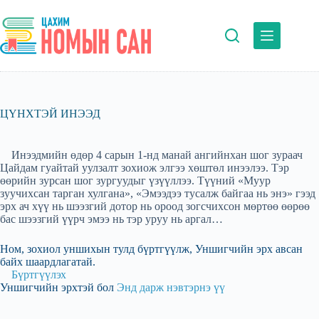
Skip
to
content
ЦҮНХТЭЙ ИНЭЭД
Инээдмийн өдөр 4 сарын 1-нд манай ангийнхан шог зураач
Цайдам гуайтай уулзалт зохиож элгээ хөштөл инээлээ. Тэр
өөрийн зурсан шог зургуудыг үзүүллээ. Түүний «Муур
зуучихсан тарган хулгана», «Эмээдээ тусалж байгаа нь энэ» гээд
эрх ач хүү нь шээзгий дотор нь ороод зогсчихсон мөртөө өөрөө
бас шээзгий үүрч эмээ нь тэр уруу нь аргал…
Ном, зохиол уншихын тулд бүртгүүлж, Уншигчийн эрх авсан
байх шаардлагатай.
Бүртгүүлэх
Уншигчийн эрхтэй бол
Энд дарж нэвтэрнэ үү