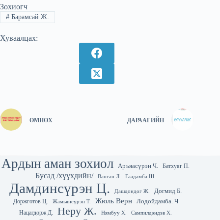
Зохиогч
#
Барамсай Ж.
Хуваалцах:
ӨМНӨХ
ДАРААГИЙН
Ардын аман зохиол
Аръяасүрэн Ч.
Батхуяг П.
Бусад /хүүхдийн/
Гаадамба Ш.
Ванган Л.
Дамдинсүрэн Ц.
Догмид Б.
Дашдондог Ж.
Жюль Верн
Лодойдамба. Ч
Доржготов Ц.
Жамьянсүрэн Т.
Неру Ж.
Нацагдорж Д.
Нямбуу Х.
Сампилдэндэв Х.