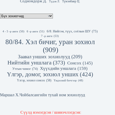
Содномдорж Д.
Түмэнбаяр Ц.
Түдэв Л.
6/8. Нийгэм, түүх, соёлын ШУ
(75)
4 - 5 -р анги
(50)
6 -р анги
(51)
7 -р анги
(53)
80/84. Хэл бичиг, уран зохиол
(909)
Заавал унших зохиолууд
(209)
Нийтийн уншлага
(373)
Сонсох
(145)
Хүүхдийн уншлага
(159)
Утгын чимэг
(74)
Үлгэр, домог, зохиол унших
(424)
Үлгэр, зохиол сонсох
(58)
Үндэсний бичгээр
(48)
Маршал Х.Чойбалсангийн тухай ном зохиолууд
Сүүлд нэмэгдсэн / шинэчлэгдсэн
: