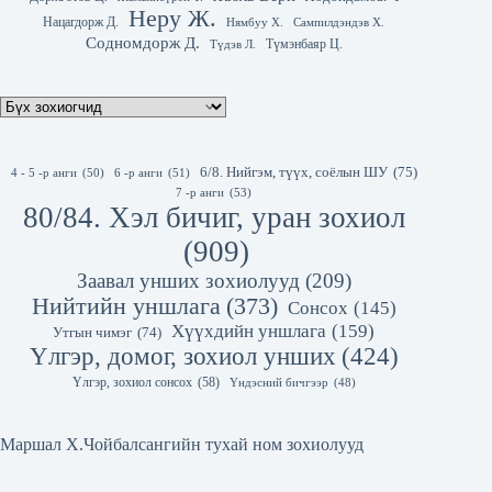
Неру Ж.
Нацагдорж Д.
Нямбуу Х.
Сампилдэндэв Х.
Содномдорж Д.
Түмэнбаяр Ц.
Түдэв Л.
6/8. Нийгэм, түүх, соёлын ШУ
(75)
4 - 5 -р анги
(50)
6 -р анги
(51)
7 -р анги
(53)
80/84. Хэл бичиг, уран зохиол
(909)
Заавал унших зохиолууд
(209)
Нийтийн уншлага
(373)
Сонсох
(145)
Хүүхдийн уншлага
(159)
Утгын чимэг
(74)
Үлгэр, домог, зохиол унших
(424)
Үлгэр, зохиол сонсох
(58)
Үндэсний бичгээр
(48)
Маршал Х.Чойбалсангийн тухай ном зохиолууд