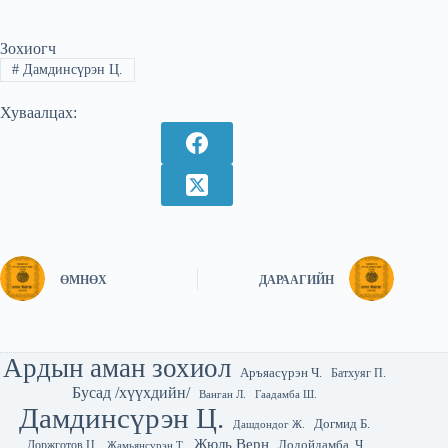
Зохиогч
#
Дамдинсүрэн Ц.
Хуваалцах:
ӨМНӨХ
ДАРААГИЙН
Ардын аман зохиол
Аръяасүрэн Ч.
Батхуяг П.
Бусад /хүүхдийн/
Гаадамба Ш.
Ванган Л.
Дамдинсүрэн Ц.
Догмид Б.
Дашдондог Ж.
Жюль Верн
Лодойдамба. Ч
Доржготов Ц.
Жамьянсүрэн Т.