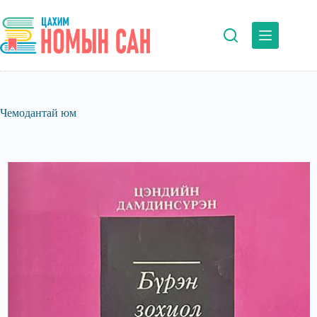
Skip
to
content
Чемодантай юм