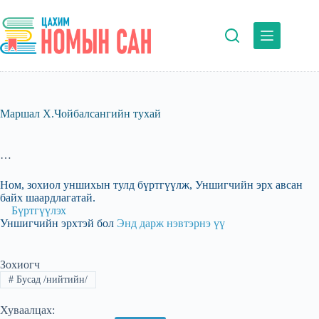
Skip
to
content
Маршал Х.Чойбалсангийн тухай
…
Ном, зохиол уншихын тулд бүртгүүлж, Уншигчийн эрх авсан
байх шаардлагатай.
Бүртгүүлэх
Уншигчийн эрхтэй бол
Энд дарж нэвтэрнэ үү
Зохиогч
#
Бусад /нийтийн/
Хуваалцах: