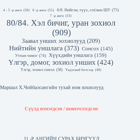
6/8. Нийгэм, түүх, соёлын ШУ
(75)
4 - 5 -р анги
(50)
6 -р анги
(51)
7 -р анги
(53)
80/84. Хэл бичиг, уран зохиол
(909)
Заавал унших зохиолууд
(209)
Нийтийн уншлага
(373)
Сонсох
(145)
Хүүхдийн уншлага
(159)
Утгын чимэг
(74)
Үлгэр, домог, зохиол унших
(424)
Үлгэр, зохиол сонсох
(58)
Үндэсний бичгээр
(48)
Маршал Х.Чойбалсангийн тухай ном зохиолууд
Сүүлд нэмэгдсэн / шинэчлэгдсэн
:
11 -Р АНГИЙН СУРАХ БИЧГҮҮД