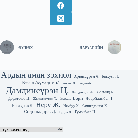
ӨМНӨХ
ДАРААГИЙН
Ардын аман зохиол
Аръяасүрэн Ч.
Батхуяг П.
Бусад /хүүхдийн/
Гаадамба Ш.
Ванган Л.
Дамдинсүрэн Ц.
Догмид Б.
Дашдондог Ж.
Жюль Верн
Лодойдамба. Ч
Доржготов Ц.
Жамьянсүрэн Т.
Неру Ж.
Нацагдорж Д.
Нямбуу Х.
Сампилдэндэв Х.
Содномдорж Д.
Түмэнбаяр Ц.
Түдэв Л.