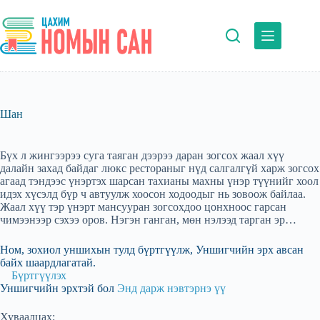
Skip
to
content
Шан
Бүх л жингээрээ суга таяган дээрээ даран зогсох жаал хүү
далайн захад байдаг люкс рестораныг нүд салгалгүй харж зогсох
агаад тэндээс үнэртэх шарсан тахианы махны үнэр түүнийг хоол
идэх хүсэлд бүр ч автуулж хоосон ходоодыг нь зовоож байлаа.
Жаал хүү тэр үнэрт мансууран зогсохдоо цонхноос гарсан
чимээнээр сэхээ оров. Нэгэн ганган, мөн нэлээд тарган эр…
Ном, зохиол уншихын тулд бүртгүүлж, Уншигчийн эрх авсан
байх шаардлагатай.
Бүртгүүлэх
Уншигчийн эрхтэй бол
Энд дарж нэвтэрнэ үү
Хуваалцах: