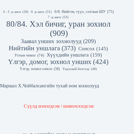
6/8. Нийгэм, түүх, соёлын ШУ
(75)
4 - 5 -р анги
(50)
6 -р анги
(51)
7 -р анги
(53)
80/84. Хэл бичиг, уран зохиол
(909)
Заавал унших зохиолууд
(209)
Нийтийн уншлага
(373)
Сонсох
(145)
Хүүхдийн уншлага
(159)
Утгын чимэг
(74)
Үлгэр, домог, зохиол унших
(424)
Үлгэр, зохиол сонсох
(58)
Үндэсний бичгээр
(48)
Маршал Х.Чойбалсангийн тухай ном зохиолууд
Сүүлд нэмэгдсэн / шинэчлэгдсэн
: