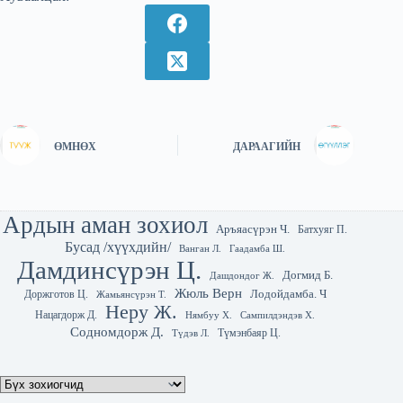
ӨМНӨХ
ДАРААГИЙН
Ардын аман зохиол
Аръяасүрэн Ч.
Батхуяг П.
Бусад /хүүхдийн/
Гаадамба Ш.
Ванган Л.
Дамдинсүрэн Ц.
Догмид Б.
Дашдондог Ж.
Жюль Верн
Лодойдамба. Ч
Доржготов Ц.
Жамьянсүрэн Т.
Неру Ж.
Нацагдорж Д.
Нямбуу Х.
Сампилдэндэв Х.
Содномдорж Д.
Түмэнбаяр Ц.
Түдэв Л.