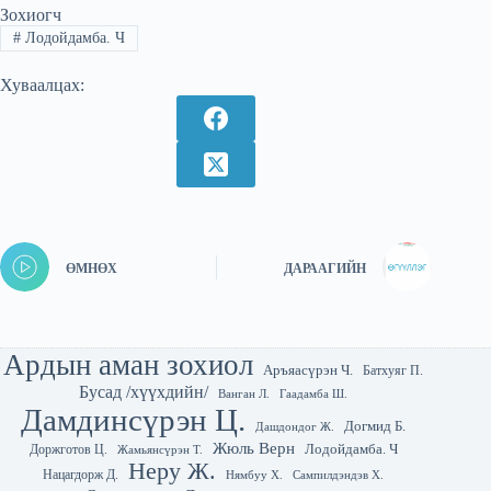
Зохиогч
#
Лодойдамба. Ч
Хуваалцах:
ӨМНӨХ
ДАРААГИЙН
Ардын аман зохиол
Аръяасүрэн Ч.
Батхуяг П.
Бусад /хүүхдийн/
Гаадамба Ш.
Ванган Л.
Дамдинсүрэн Ц.
Догмид Б.
Дашдондог Ж.
Жюль Верн
Лодойдамба. Ч
Доржготов Ц.
Жамьянсүрэн Т.
Неру Ж.
Нацагдорж Д.
Нямбуу Х.
Сампилдэндэв Х.