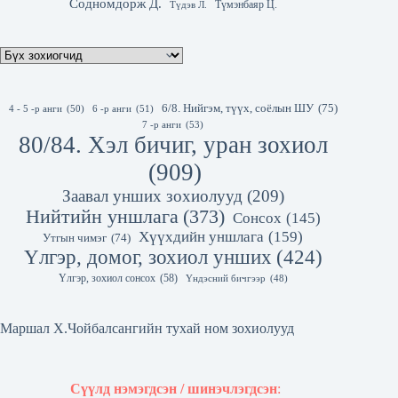
Содномдорж Д.
Түмэнбаяр Ц.
Түдэв Л.
6/8. Нийгэм, түүх, соёлын ШУ
(75)
4 - 5 -р анги
(50)
6 -р анги
(51)
7 -р анги
(53)
80/84. Хэл бичиг, уран зохиол
(909)
Заавал унших зохиолууд
(209)
Нийтийн уншлага
(373)
Сонсох
(145)
Хүүхдийн уншлага
(159)
Утгын чимэг
(74)
Үлгэр, домог, зохиол унших
(424)
Үлгэр, зохиол сонсох
(58)
Үндэсний бичгээр
(48)
Маршал Х.Чойбалсангийн тухай ном зохиолууд
Сүүлд нэмэгдсэн / шинэчлэгдсэн
: