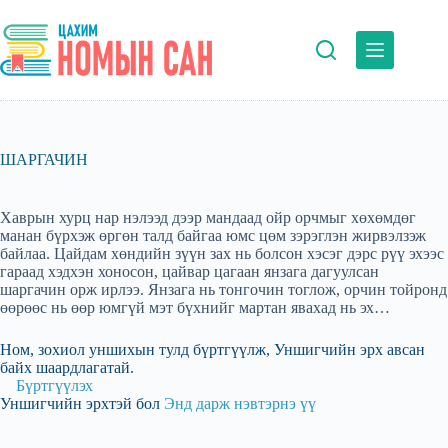
Skip
to
content
ШАРГАЧИН
Хаврын хурц нар нэлээд дээр мандаад ойр орчмыг хөхөмдөг
манан бүрхэж өргөн талд байгаа юмс цөм зэрэглэн жирвэлзэж
байлаа. Цайдам хөндийн зүүн зах нь болсон хэсэг дэрс рүү эхээс
гараад хэдхэн хоносон, цайвар цагаан янзага дагуулсан
шаргачин орж ирлээ. Янзага нь тонгочин тоглож, орчин тойронд
өөрөөс нь өөр юмгүй мэт бүхнийг мартан явахад нь эх…
Ном, зохиол уншихын тулд бүртгүүлж, Уншигчийн эрх авсан
байх шаардлагатай.
Бүртгүүлэх
Уншигчийн эрхтэй бол
Энд дарж нэвтэрнэ үү