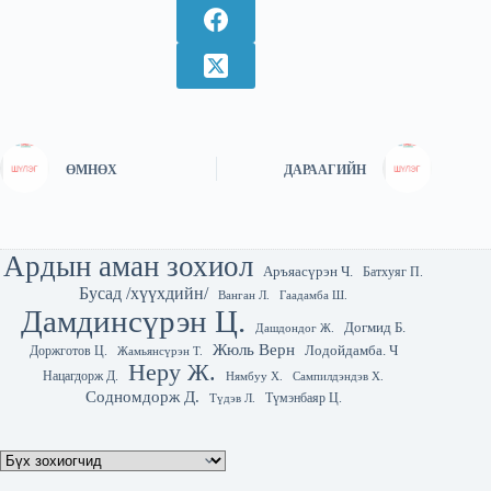
ӨМНӨХ
ДАРААГИЙН
Ардын аман зохиол
Аръяасүрэн Ч.
Батхуяг П.
Бусад /хүүхдийн/
Гаадамба Ш.
Ванган Л.
Дамдинсүрэн Ц.
Догмид Б.
Дашдондог Ж.
Жюль Верн
Лодойдамба. Ч
Доржготов Ц.
Жамьянсүрэн Т.
Неру Ж.
Нацагдорж Д.
Нямбуу Х.
Сампилдэндэв Х.
Содномдорж Д.
Түмэнбаяр Ц.
Түдэв Л.