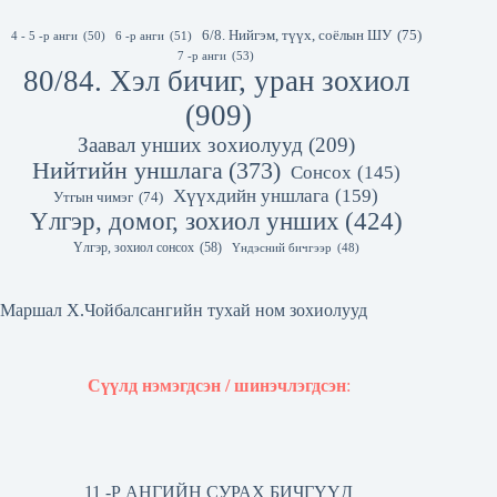
6/8. Нийгэм, түүх, соёлын ШУ
(75)
4 - 5 -р анги
(50)
6 -р анги
(51)
7 -р анги
(53)
80/84. Хэл бичиг, уран зохиол
(909)
Заавал унших зохиолууд
(209)
Нийтийн уншлага
(373)
Сонсох
(145)
Хүүхдийн уншлага
(159)
Утгын чимэг
(74)
Үлгэр, домог, зохиол унших
(424)
Үлгэр, зохиол сонсох
(58)
Үндэсний бичгээр
(48)
Маршал Х.Чойбалсангийн тухай ном зохиолууд
Сүүлд нэмэгдсэн / шинэчлэгдсэн
:
11 -Р АНГИЙН СУРАХ БИЧГҮҮД