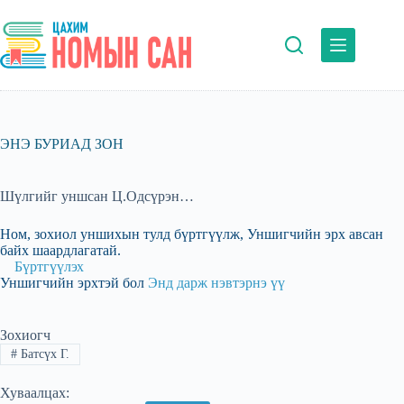
Skip
to
content
ЭНЭ БУРИАД ЗОН
Шүлгийг уншсан Ц.Одсүрэн…
Ном, зохиол уншихын тулд бүртгүүлж, Уншигчийн эрх авсан
байх шаардлагатай.
Бүртгүүлэх
Уншигчийн эрхтэй бол
Энд дарж нэвтэрнэ үү
Зохиогч
#
Батсүх Г.
Хуваалцах: