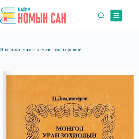
Skip
to
content
Эрдэнийн чимэг хэмээг судар оршвой