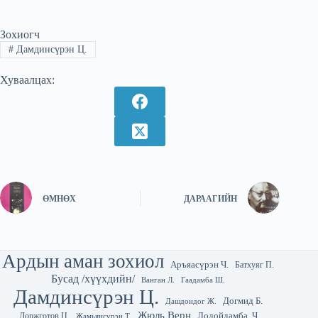
Зохиогч
#
Дамдинсүрэн Ц.
Хуваалцах:
ӨМНӨХ
ДАРААГИЙН
Ардын аман зохиол
Аръяасүрэн Ч.
Батхуяг П.
Бусад /хүүхдийн/
Гаадамба Ш.
Ванган Л.
Дамдинсүрэн Ц.
Догмид Б.
Дашдондог Ж.
Жюль Верн
Лодойдамба. Ч
Доржготов Ц.
Жамьянсүрэн Т.