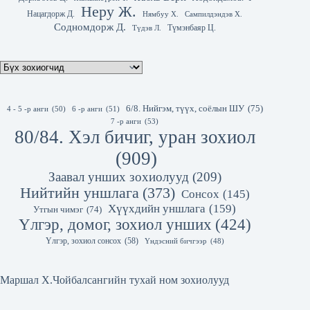
Неру Ж.
Нацагдорж Д.
Нямбуу Х.
Сампилдэндэв Х.
Содномдорж Д.
Түмэнбаяр Ц.
Түдэв Л.
6/8. Нийгэм, түүх, соёлын ШУ
(75)
4 - 5 -р анги
(50)
6 -р анги
(51)
7 -р анги
(53)
80/84. Хэл бичиг, уран зохиол
(909)
Заавал унших зохиолууд
(209)
Нийтийн уншлага
(373)
Сонсох
(145)
Хүүхдийн уншлага
(159)
Утгын чимэг
(74)
Үлгэр, домог, зохиол унших
(424)
Үлгэр, зохиол сонсох
(58)
Үндэсний бичгээр
(48)
Маршал Х.Чойбалсангийн тухай ном зохиолууд