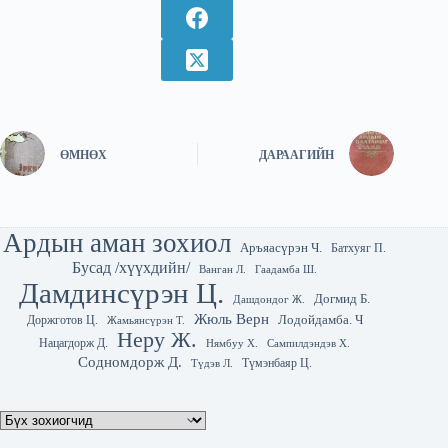
ӨМНӨХ
ДАРААГИЙН
Ардын аман зохиол
Аръяасүрэн Ч.
Батхуяг П.
Бусад /хүүхдийн/
Гаадамба Ш.
Ванган Л.
Дамдинсүрэн Ц.
Догмид Б.
Дашдондог Ж.
Жюль Верн
Лодойдамба. Ч
Доржготов Ц.
Жамьянсүрэн Т.
Неру Ж.
Нацагдорж Д.
Нямбуу Х.
Сампилдэндэв Х.
Содномдорж Д.
Түмэнбаяр Ц.
Түдэв Л.