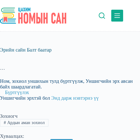
Skip
to
content
Эрийн сайн Балт баатар
…
Ном, зохиол уншихын тулд бүртгүүлж, Уншигчийн эрх авсан
байх шаардлагатай.
Бүртгүүлэх
Уншигчийн эрхтэй бол
Энд дарж нэвтэрнэ үү
Зохиогч
#
Ардын аман зохиол
Хуваалцах: