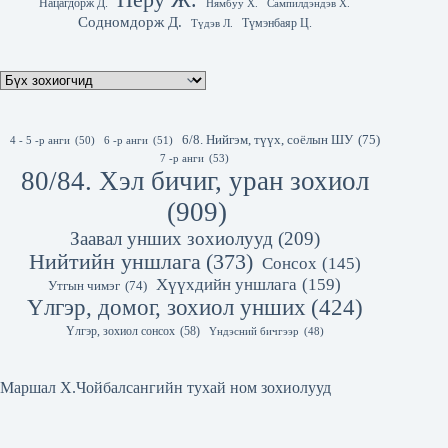
Нацагдорж Д.
Нямбуу Х.
Сампилдэндэв Х.
Содномдорж Д.
Түмэнбаяр Ц.
Түдэв Л.
6/8. Нийгэм, түүх, соёлын ШУ
(75)
4 - 5 -р анги
(50)
6 -р анги
(51)
7 -р анги
(53)
80/84. Хэл бичиг, уран зохиол
(909)
Заавал унших зохиолууд
(209)
Нийтийн уншлага
(373)
Сонсох
(145)
Хүүхдийн уншлага
(159)
Утгын чимэг
(74)
Үлгэр, домог, зохиол унших
(424)
Үлгэр, зохиол сонсох
(58)
Үндэсний бичгээр
(48)
Маршал Х.Чойбалсангийн тухай ном зохиолууд