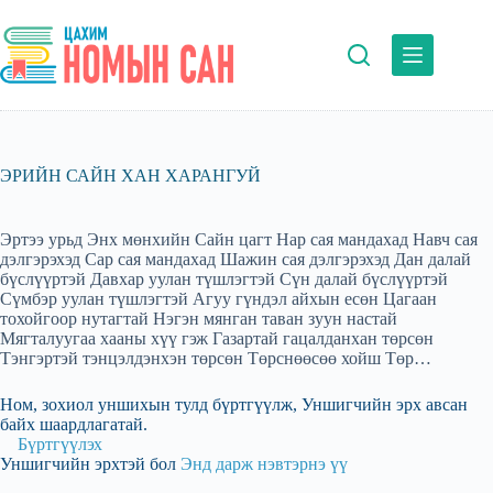
Skip
to
content
ЭРИЙН САЙН ХАН ХАРАНГУЙ
Эртээ урьд Энх мөнхийн Сайн цагт Нар сая мандахад Навч сая
дэлгэрэхэд Сар сая мандахад Шажин сая дэлгэрэхэд Дан далай
бүслүүртэй Давхар уулан түшлэгтэй Сүн далай бүслүүртэй
Сүмбэр уулан түшлэгтэй Агуу гүндэл айхын есөн Цагаан
тохойгоор нутагтай Нэгэн мянган таван зуун настай
Мягталуугаа хааны хүү гэж Газартай гацалданхан төрсөн
Тэнгэртэй тэнцэлдэнхэн төрсөн Төрснөөсөө хойш Төр…
Ном, зохиол уншихын тулд бүртгүүлж, Уншигчийн эрх авсан
байх шаардлагатай.
Бүртгүүлэх
Уншигчийн эрхтэй бол
Энд дарж нэвтэрнэ үү