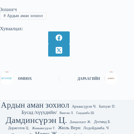
Зохиогч
#
Ардын аман зохиол
Хуваалцах:
ӨМНӨХ
ДАРААГИЙН
Ардын аман зохиол
Аръяасүрэн Ч.
Батхуяг П.
Бусад /хүүхдийн/
Гаадамба Ш.
Ванган Л.
Дамдинсүрэн Ц.
Догмид Б.
Дашдондог Ж.
Жюль Верн
Лодойдамба. Ч
Доржготов Ц.
Жамьянсүрэн Т.
Неру Ж.