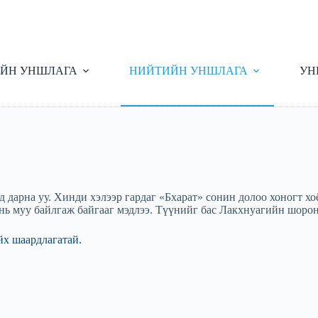
ЙН УНШЛАГА
НИЙТИЙН УНШЛАГА
УН
дарна уу. Хинди хэлээр гардаг «Бхарат» сонин долоо хоногт хоё
ь муу байлгаж байгааг мэдлээ. Түүнийг бас Лакхнуагийн шорон
йх шаардлагатай.