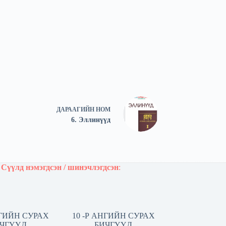
ДАРААГИЙН
НОМ
6. Эллинүүд
Сүүлд нэмэгдсэн / шинэчлэгдсэн
:
НГИЙН СУРАХ
10 -Р АНГИЙН СУРАХ
ЧГҮҮД
БИЧГҮҮД