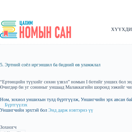
Skip
to
content
ХҮҮХДИ
5. Эртний соёл иргэншил ба бидний өв уламжлал
“Ертөнцийн түүхийг сөхөн үзвэл” номын I ботийг унших бол энд 
Өчигдөр би уг сониныг уншаад Малаккагийн шоронд ээжийг чин
Ном, зохиол уншихын тулд бүртгүүлж, Уншигчийн эрх авсан ба
Бүртгүүлэх
Уншигчийн эрхтэй бол
Энд дарж нэвтэрнэ үү
Зохиогч