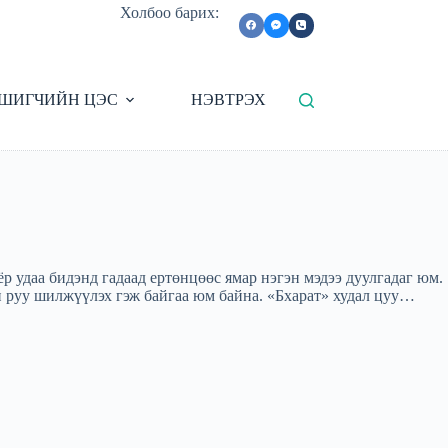
Холбоо барих:
ШИГЧИЙН ЦЭС
НЭВТРЭХ
р удаа бидэнд гадаад ертөнцөөс ямар нэгэн мэдээ дуулгадаг юм.
 руу шилжүүлэх гэж байгаа юм байна. «Бхарат» худал цуу…