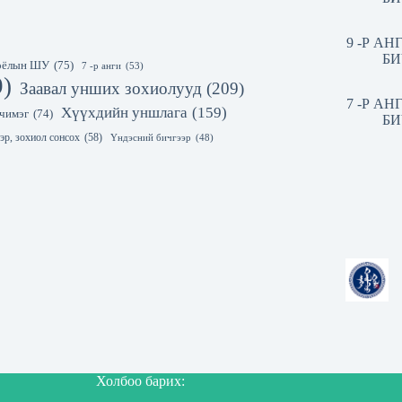
9 -Р А
БИ
 соёлын ШУ
(75)
7 -р анги
(53)
9)
Заавал унших зохиолууд
(209)
7 -Р А
Хүүхдийн уншлага
(159)
чимэг
(74)
БИ
эр, зохиол сонсох
(58)
Үндэсний бичгээр
(48)
Холбоо барих: