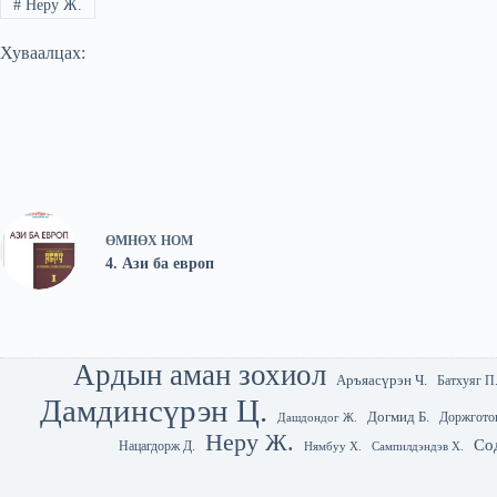
#
Неру Ж.
Хуваалцах:
ӨМНӨХ
НОМ
4. Ази ба европ
Ардын аман зохиол
Аръяасүрэн Ч.
Батхуяг П
Дамдинсүрэн Ц.
Догмид Б.
Доржгото
Дашдондог Ж.
Неру Ж.
Со
Нацагдорж Д.
Нямбуу Х.
Сампилдэндэв Х.