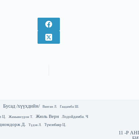
Бусад /хүүхдийн/
.
Гаадамба Ш.
Ванган Л.
Жюль Верн
Лодойдамба. Ч
в Ц.
Жамьянсүрэн Т.
дномдорж Д.
Түмэнбаяр Ц.
Түдэв Л.
11 -Р А
БИ