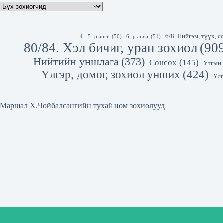
6/8. Нийгэм, түүх,
4 - 5 -р анги
(50)
6 -р анги
(51)
80/84. Хэл бичиг, уран зохиол
(90
Нийтийн уншлага
(373)
Сонсох
(145)
Утгын 
Үлгэр, домог, зохиол унших
(424)
Үлг
Маршал Х.Чойбалсангийн тухай ном зохиолууд