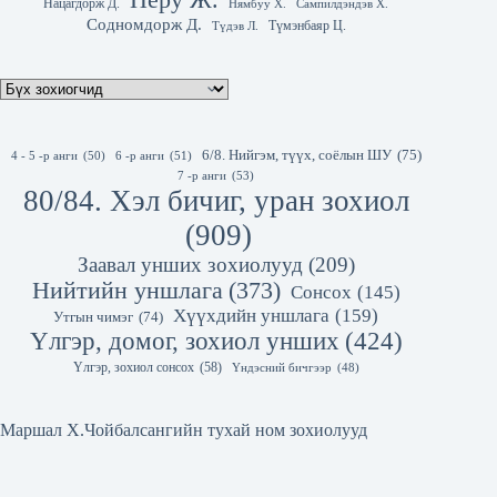
Нацагдорж Д.
Нямбуу Х.
Сампилдэндэв Х.
Содномдорж Д.
Түмэнбаяр Ц.
Түдэв Л.
6/8. Нийгэм, түүх, соёлын ШУ
(75)
4 - 5 -р анги
(50)
6 -р анги
(51)
7 -р анги
(53)
80/84. Хэл бичиг, уран зохиол
(909)
Заавал унших зохиолууд
(209)
Нийтийн уншлага
(373)
Сонсох
(145)
Хүүхдийн уншлага
(159)
Утгын чимэг
(74)
Үлгэр, домог, зохиол унших
(424)
Үлгэр, зохиол сонсох
(58)
Үндэсний бичгээр
(48)
Маршал Х.Чойбалсангийн тухай ном зохиолууд