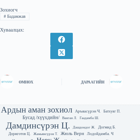
Зохиогч
#
Бадамжав
Хуваалцах:
ӨМНӨХ
ДАРААГИЙН
Ардын аман зохиол
Аръяасүрэн Ч.
Батхуяг П.
Бусад /хүүхдийн/
Гаадамба Ш.
Ванган Л.
Дамдинсүрэн Ц.
Догмид Б.
Дашдондог Ж.
Жюль Верн
Лодойдамба. Ч
Доржготов Ц.
Жамьянсүрэн Т.
Неру Ж.