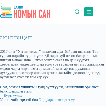
Skip
to
content
ЭРТ НЭГЭН ЦАГТ
2017 оны “Утгын чимэг” наадмын Дэд байрын шагналт Тэр
гурван өдрийн турш нүгэлгүй харанхуй өтгөн балар тайгыг
чиглэн мацаж явна. Өтгөн бавгар сахал нь цан хүүрэгт
хөөрөгдсөн, өвдөгцөө шүргэсэн урт гараараа нэг муу жижигхэн
модон чарга чирч, сэгсгэр малгай зантгар том духандаа
духдуулан, оготогор ангийн дээлээ лавтайяа долоон алд илүү
бугуйлаар бүсэлж том хар сүх…
Ном, зохиол уншихын тулд бүртгүүлж, Уншигчийн эрх авсан
байх шаардлагатай.
Бүртгүүлэх
Уншигчийн эрхтэй бол
Энд дарж нэвтэрнэ үү