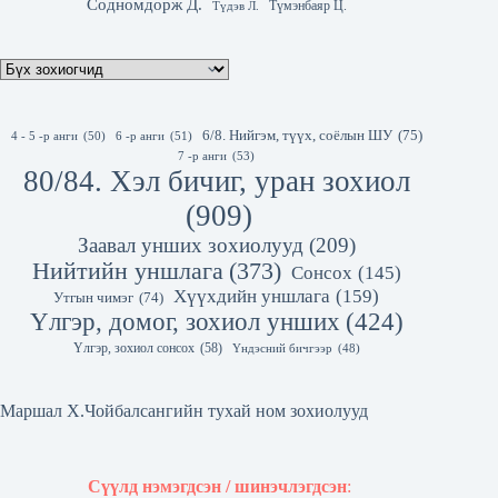
Содномдорж Д.
Түмэнбаяр Ц.
Түдэв Л.
6/8. Нийгэм, түүх, соёлын ШУ
(75)
4 - 5 -р анги
(50)
6 -р анги
(51)
7 -р анги
(53)
80/84. Хэл бичиг, уран зохиол
(909)
Заавал унших зохиолууд
(209)
Нийтийн уншлага
(373)
Сонсох
(145)
Хүүхдийн уншлага
(159)
Утгын чимэг
(74)
Үлгэр, домог, зохиол унших
(424)
Үлгэр, зохиол сонсох
(58)
Үндэсний бичгээр
(48)
Маршал Х.Чойбалсангийн тухай ном зохиолууд
Сүүлд нэмэгдсэн / шинэчлэгдсэн
: