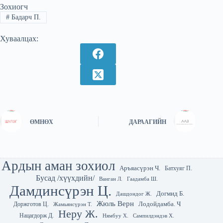
Зохиогч
#
Бадарч П.
Хуваалцах:
ӨМНӨХ
ДАРААГИЙН
Ардын аман зохиол
Аръяасүрэн Ч.
Батхуяг П.
Бусад /хүүхдийн/
Гаадамба Ш.
Ванган Л.
Дамдинсүрэн Ц.
Догмид Б.
Дашдондог Ж.
Жюль Верн
Лодойдамба. Ч
Доржготов Ц.
Жамьянсүрэн Т.
Неру Ж.
Нацагдорж Д.
Нямбуу Х.
Сампилдэндэв Х.