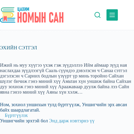
Skip
to
content
ЭХИЙН СЭТГЭЛ
Ижий нь муу хүүгээ үхэж гэж зүүдэллээ Ийм аймаар зүүд ная
наслахдаа зүүдлээгүй Сааль сүүндээ дэвэлзсэн ч Санаа сэтгэл
дэгэлзсэн ч Сарних бодлын үзүүрт үр минь торойно Сайхан
шүлэг бичиж гэнэ миний хүү Амьтан хүн уншиж байна Сайхан
дуу зохиож гэнэ миний хүү Араажаваар дуулж байна лээ Сайн
явна гэнээ миний хүү Аяны хүн хэлж…
Ном, зохиол уншихын тулд бүртгүүлж, Уншигчийн эрх авсан
байх шаардлагатай.
Бүртгүүлэх
Уншигчийн эрхтэй бол
Энд дарж нэвтэрнэ үү