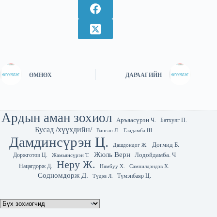
ӨМНӨХ
ДАРААГИЙН
Ардын аман зохиол
Аръяасүрэн Ч.
Батхуяг П.
Бусад /хүүхдийн/
Гаадамба Ш.
Ванган Л.
Дамдинсүрэн Ц.
Догмид Б.
Дашдондог Ж.
Жюль Верн
Лодойдамба. Ч
Доржготов Ц.
Жамьянсүрэн Т.
Неру Ж.
Нацагдорж Д.
Нямбуу Х.
Сампилдэндэв Х.
Содномдорж Д.
Түмэнбаяр Ц.
Түдэв Л.