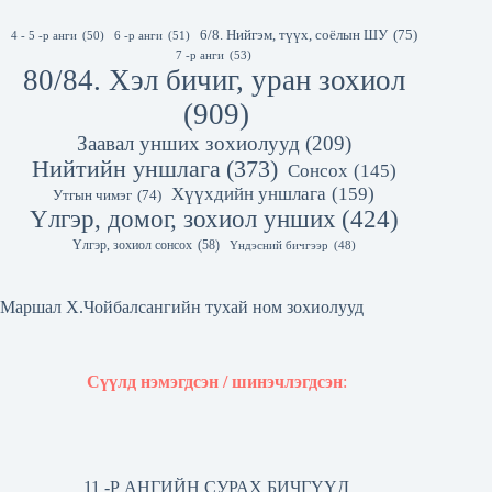
6/8. Нийгэм, түүх, соёлын ШУ
(75)
4 - 5 -р анги
(50)
6 -р анги
(51)
7 -р анги
(53)
80/84. Хэл бичиг, уран зохиол
(909)
Заавал унших зохиолууд
(209)
Нийтийн уншлага
(373)
Сонсох
(145)
Хүүхдийн уншлага
(159)
Утгын чимэг
(74)
Үлгэр, домог, зохиол унших
(424)
Үлгэр, зохиол сонсох
(58)
Үндэсний бичгээр
(48)
Маршал Х.Чойбалсангийн тухай ном зохиолууд
Сүүлд нэмэгдсэн / шинэчлэгдсэн
:
11 -Р АНГИЙН СУРАХ БИЧГҮҮД