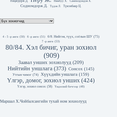
Нацагдорж Д.
Нямбуу Х.
Сампилдэндэв Х.
Содномдорж Д.
Түмэнбаяр Ц.
Түдэв Л.
6/8. Нийгэм, түүх, соёлын ШУ
(75)
4 - 5 -р анги
(50)
6 -р анги
(51)
7 -р анги
(53)
80/84. Хэл бичиг, уран зохиол
(909)
Заавал унших зохиолууд
(209)
Нийтийн уншлага
(373)
Сонсох
(145)
Хүүхдийн уншлага
(159)
Утгын чимэг
(74)
Үлгэр, домог, зохиол унших
(424)
Үлгэр, зохиол сонсох
(58)
Үндэсний бичгээр
(48)
Маршал Х.Чойбалсангийн тухай ном зохиолууд