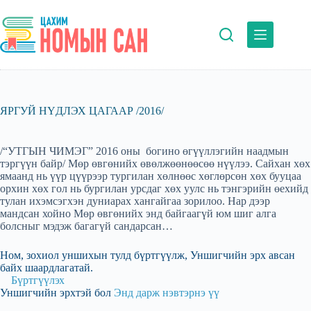
Skip
to
content
ЯРГУЙ НҮДЛЭХ ЦАГААР /2016/
/“УТГЫН ЧИМЭГ” 2016 оны богино өгүүллэгийн наадмын
тэргүүн байр/ Мөр өвгөнийх өвөлжөөнөөсөө нүүлээ. Сайхан хөх
ямаанд нь үүр цүүрээр тургилан хөлнөөс хөглөрсөн хөх бууцаа
орхин хөх гол нь бургилан урсдаг хөх уулс нь тэнгэрийн өехийд
тулан ихэмсэгхэн дуниарах хангайгаа зорилоо. Нар дээр
мандсан хойно Мөр өвгөнийх энд байгаагүй юм шиг алга
болсныг мэдэж багагүй сандарсан…
Ном, зохиол уншихын тулд бүртгүүлж, Уншигчийн эрх авсан
байх шаардлагатай.
Бүртгүүлэх
Уншигчийн эрхтэй бол
Энд дарж нэвтэрнэ үү