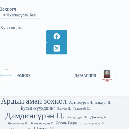
Зохиогч
#
Лхагвасүрэн Бал.
Хуваалцах:
ӨМНӨХ
ДАРААГИЙН
Ардын аман зохиол
Аръяасүрэн Ч.
Батхуяг П.
Бусад /хүүхдийн/
Гаадамба Ш.
Ванган Л.
Дамдинсүрэн Ц.
Догмид Б.
Дашдондог Ж.
Жюль Верн
Лодойдамба. Ч
Доржготов Ц.
Жамьянсүрэн Т.
Неру Ж.