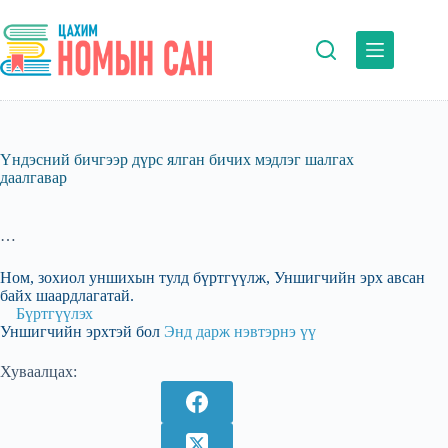
Skip
to
content
Үндэсний бичгээр дүрс ялган бичих мэдлэг шалгах
даалгавар
…
Ном, зохиол уншихын тулд бүртгүүлж, Уншигчийн эрх авсан
байх шаардлагатай.
Бүртгүүлэх
Уншигчийн эрхтэй бол
Энд дарж нэвтэрнэ үү
Хуваалцах: