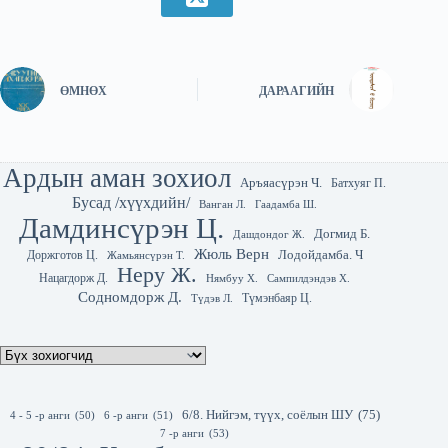
ӨМНӨХ
ДАРААГИЙН
Ардын аман зохиол
Аръяасүрэн Ч.
Батхуяг П.
Бусад /хүүхдийн/
Гаадамба Ш.
Ванган Л.
Дамдинсүрэн Ц.
Догмид Б.
Дашдондог Ж.
Жюль Верн
Лодойдамба. Ч
Доржготов Ц.
Жамьянсүрэн Т.
Неру Ж.
Нацагдорж Д.
Нямбуу Х.
Сампилдэндэв Х.
Содномдорж Д.
Түмэнбаяр Ц.
Түдэв Л.
6/8. Нийгэм, түүх, соёлын ШУ
(75)
4 - 5 -р анги
(50)
6 -р анги
(51)
7 -р анги
(53)