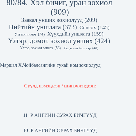
80/84. Хэл бичиг, уран зохиол
(909)
Заавал унших зохиолууд
(209)
Нийтийн уншлага
(373)
Сонсох
(145)
Хүүхдийн уншлага
(159)
Утгын чимэг
(74)
Үлгэр, домог, зохиол унших
(424)
Үлгэр, зохиол сонсох
(58)
Үндэсний бичгээр
(48)
Маршал Х.Чойбалсангийн тухай ном зохиолууд
Сүүлд нэмэгдсэн / шинэчлэгдсэн
:
11 -Р АНГИЙН СУРАХ БИЧГҮҮД
10 -Р АНГИЙН СУРАХ БИЧГҮҮД