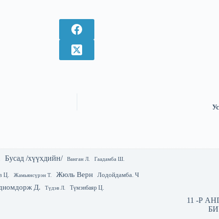
Ус
Бусад /хүүхдийн/
.
Гаадамба Ш.
Ванган Л.
Жюль Верн
Лодойдамба. Ч
в Ц.
Жамьянсүрэн Т.
дномдорж Д.
Түмэнбаяр Ц.
Түдэв Л.
11 -Р А
БИ