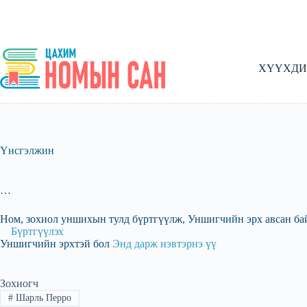
Skip
to
content
ХҮҮХДИ
Үнсгэлжин
…
Ном, зохиол уншихын тулд бүртгүүлж, Уншигчийн эрх авсан ба
Бүртгүүлэх
Уншигчийн эрхтэй бол
Энд дарж нэвтэрнэ үү
Зохиогч
#
Шарль Перро