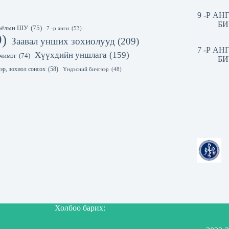
9 -Р А
БИ
 соёлын ШУ
(75)
7 -р анги
(53)
9)
Заавал унших зохиолууд
(209)
7 -Р А
Хүүхдийн уншлага
(159)
чимэг
(74)
БИ
эр, зохиол сонсох
(58)
Үндэсний бичгээр
(48)
Холбоо барих: