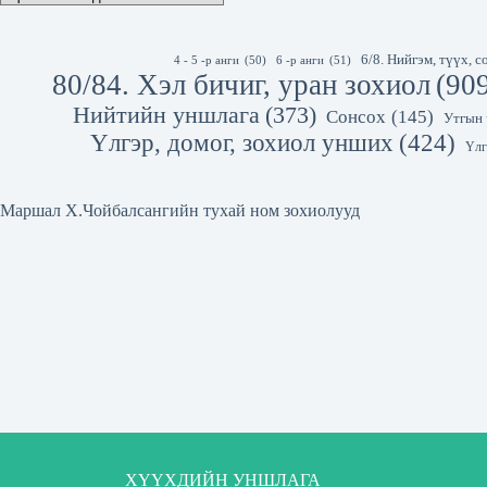
6/8. Нийгэм, түүх,
4 - 5 -р анги
(50)
6 -р анги
(51)
80/84. Хэл бичиг, уран зохиол
(90
Нийтийн уншлага
(373)
Сонсох
(145)
Утгын 
Үлгэр, домог, зохиол унших
(424)
Үлг
Маршал Х.Чойбалсангийн тухай ном зохиолууд
ХҮҮХДИЙН УНШЛАГА