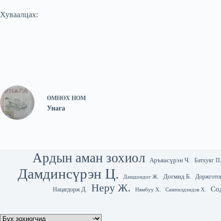
Хуваалцах:
ӨМНӨХ
НОМ
Унага
Ардын аман зохиол
Аръяасүрэн Ч.
Батхуяг П
Дамдинсүрэн Ц.
Догмид Б.
Доржгото
Дашдондог Ж.
Неру Ж.
Со
Нацагдорж Д.
Нямбуу Х.
Сампилдэндэв Х.