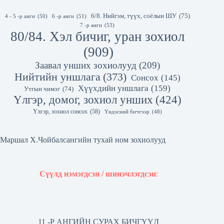
6/8. Нийгэм, түүх, соёлын ШУ
(75)
4 - 5 -р анги
(50)
6 -р анги
(51)
7 -р анги
(53)
80/84. Хэл бичиг, уран зохиол
(909)
Заавал унших зохиолууд
(209)
Нийтийн уншлага
(373)
Сонсох
(145)
Хүүхдийн уншлага
(159)
Утгын чимэг
(74)
Үлгэр, домог, зохиол унших
(424)
Үлгэр, зохиол сонсох
(58)
Үндэсний бичгээр
(48)
Маршал Х.Чойбалсангийн тухай ном зохиолууд
Сүүлд нэмэгдсэн / шинэчлэгдсэн
:
11 -Р АНГИЙН СУРАХ БИЧГҮҮД