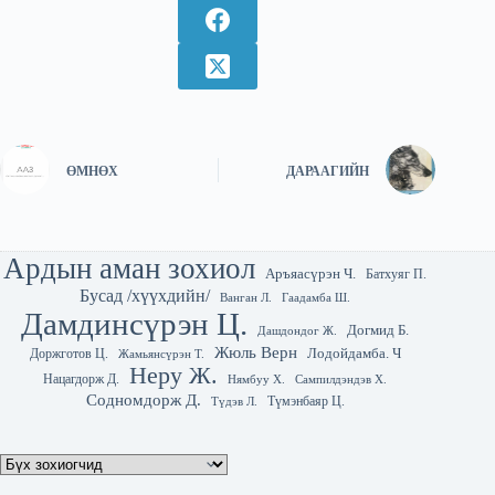
ӨМНӨХ
ДАРААГИЙН
Ардын аман зохиол
Аръяасүрэн Ч.
Батхуяг П.
Бусад /хүүхдийн/
Гаадамба Ш.
Ванган Л.
Дамдинсүрэн Ц.
Догмид Б.
Дашдондог Ж.
Жюль Верн
Лодойдамба. Ч
Доржготов Ц.
Жамьянсүрэн Т.
Неру Ж.
Нацагдорж Д.
Нямбуу Х.
Сампилдэндэв Х.
Содномдорж Д.
Түмэнбаяр Ц.
Түдэв Л.