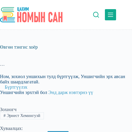
Skip
to
content
Өвгөн тэнгис хоёр
…
Ном, зохиол уншихын тулд бүртгүүлж, Уншигчийн эрх авсан
байх шаардлагатай.
Бүртгүүлэх
Уншигчийн эрхтэй бол
Энд дарж нэвтэрнэ үү
Зохиогч
#
Эрнест Хемингуэй
Хуваалцах: