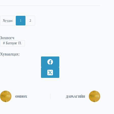
Хуудас
1
2
Зохиогч
#
Батхуяг П.
Хуваалцах:
ӨМНӨХ
ДАРААГИЙН