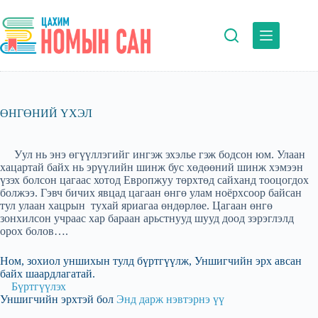
Skip
to
content
ӨНГӨНИЙ ҮХЭЛ
Уул нь энэ өгүүллэгийг ингэж эхэлье гэж бодсон юм. Улаан
хацартай байх нь эрүүлийн шинж бус хөдөөний шинж хэмээн
үзэх болсон цагаас хотод Европжуу төрхтөд сайханд тооцогдох
болжээ. Гэвч бичих явцад цагаан өнгө улам ноёрхсоор байсан
тул улаан хацрын тухай яриагаа өндөрлөе. Цагаан өнгө
зонхилсон учраас хар бараан арьстнууд шууд доод зэрэглэлд
орох болов….
Ном, зохиол уншихын тулд бүртгүүлж, Уншигчийн эрх авсан
байх шаардлагатай.
Бүртгүүлэх
Уншигчийн эрхтэй бол
Энд дарж нэвтэрнэ үү