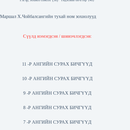
Үлгэр, зохиол сонсох
(58)
Үндэсний бичгээр
(48)
Маршал Х.Чойбалсангийн тухай ном зохиолууд
Сүүлд нэмэгдсэн / шинэчлэгдсэн
:
11 -Р АНГИЙН СУРАХ БИЧГҮҮД
10 -Р АНГИЙН СУРАХ БИЧГҮҮД
9 -Р АНГИЙН СУРАХ БИЧГҮҮД
8 -Р АНГИЙН СУРАХ БИЧГҮҮД
7 -Р АНГИЙН СУРАХ БИЧГҮҮД