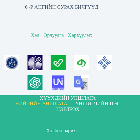
6 -Р АНГИЙН СУРАХ БИЧГҮҮД
Хэл - Орчуулга - Хөрвүүлэг:
ХҮҮХДИЙН УНШЛАГА
НИЙТИЙН УНШЛАГА
УНШИГЧИЙН ЦЭС
НЭВТРЭХ
Холбоо барих: