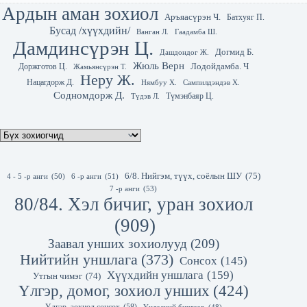
Ардын аман зохиол
Аръяасүрэн Ч.
Батхуяг П.
Бусад /хүүхдийн/
Гаадамба Ш.
Ванган Л.
Дамдинсүрэн Ц.
Догмид Б.
Дашдондог Ж.
Жюль Верн
Лодойдамба. Ч
Доржготов Ц.
Жамьянсүрэн Т.
Неру Ж.
Нацагдорж Д.
Нямбуу Х.
Сампилдэндэв Х.
Содномдорж Д.
Түмэнбаяр Ц.
Түдэв Л.
6/8. Нийгэм, түүх, соёлын ШУ
(75)
4 - 5 -р анги
(50)
6 -р анги
(51)
7 -р анги
(53)
80/84. Хэл бичиг, уран зохиол
(909)
Заавал унших зохиолууд
(209)
Нийтийн уншлага
(373)
Сонсох
(145)
Хүүхдийн уншлага
(159)
Утгын чимэг
(74)
Үлгэр, домог, зохиол унших
(424)