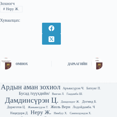
Зохиогч
#
Неру Ж.
Хуваалцах:
ӨМНӨХ
ДАРААГИЙН
Ардын аман зохиол
Аръяасүрэн Ч.
Батхуяг П.
Бусад /хүүхдийн/
Гаадамба Ш.
Ванган Л.
Дамдинсүрэн Ц.
Догмид Б.
Дашдондог Ж.
Жюль Верн
Лодойдамба. Ч
Доржготов Ц.
Жамьянсүрэн Т.
Неру Ж.
Нацагдорж Д.
Нямбуу Х.
Сампилдэндэв Х.