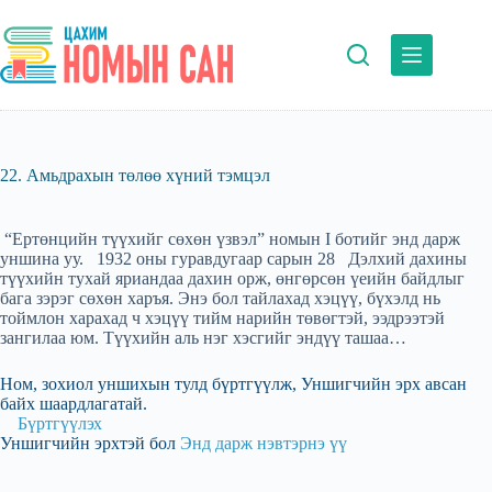
Skip
to
content
22. Амьдрахын төлөө хүний тэмцэл
“Ертөнцийн түүхийг сөхөн үзвэл” номын I ботийг энд дарж
уншина уу. 1932 оны гуравдугаар сарын 28 Дэлхий дахины
түүхийн тухай яриандаа дахин орж, өнгөрсөн үеийн байдлыг
бага зэрэг сөхөн харъя. Энэ бол тайлахад хэцүү, бүхэлд нь
тоймлон харахад ч хэцүү тийм нарийн төвөгтэй, ээдрээтэй
зангилаа юм. Түүхийн аль нэг хэсгийг эндүү ташаа…
Ном, зохиол уншихын тулд бүртгүүлж, Уншигчийн эрх авсан
байх шаардлагатай.
Бүртгүүлэх
Уншигчийн эрхтэй бол
Энд дарж нэвтэрнэ үү