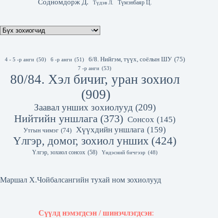
Содномдорж Д.
Түмэнбаяр Ц.
Түдэв Л.
6/8. Нийгэм, түүх, соёлын ШУ
(75)
4 - 5 -р анги
(50)
6 -р анги
(51)
7 -р анги
(53)
80/84. Хэл бичиг, уран зохиол
(909)
Заавал унших зохиолууд
(209)
Нийтийн уншлага
(373)
Сонсох
(145)
Хүүхдийн уншлага
(159)
Утгын чимэг
(74)
Үлгэр, домог, зохиол унших
(424)
Үлгэр, зохиол сонсох
(58)
Үндэсний бичгээр
(48)
Маршал Х.Чойбалсангийн тухай ном зохиолууд
Сүүлд нэмэгдсэн / шинэчлэгдсэн
: