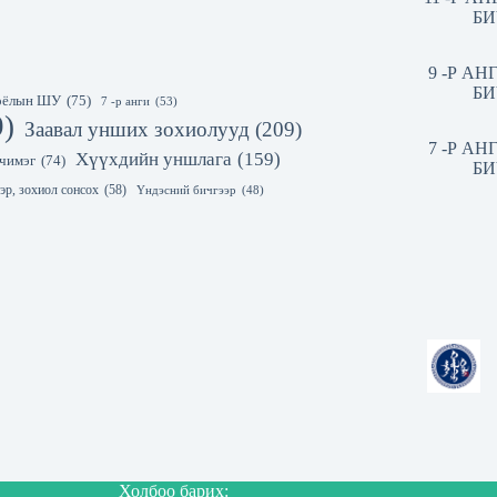
БИ
9 -Р А
БИ
 соёлын ШУ
(75)
7 -р анги
(53)
9)
Заавал унших зохиолууд
(209)
7 -Р А
Хүүхдийн уншлага
(159)
чимэг
(74)
БИ
эр, зохиол сонсох
(58)
Үндэсний бичгээр
(48)
Холбоо барих: