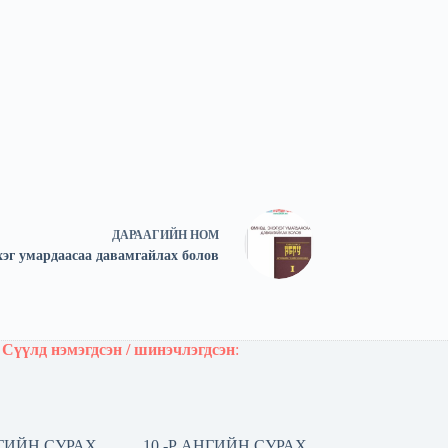
ДАРААГИЙН
НОМ
хэг умардаасаа давамгайлах болов
Сүүлд нэмэгдсэн / шинэчлэгдсэн
:
НГИЙН СУРАХ
10 -Р АНГИЙН СУРАХ