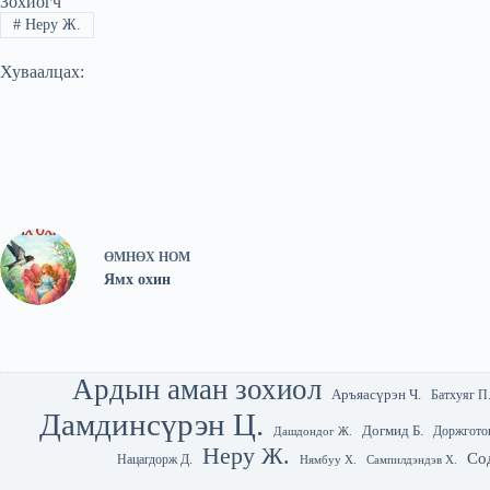
Зохиогч
#
Неру Ж.
Хуваалцах:
ӨМНӨХ
НОМ
Ямх охин
Ардын аман зохиол
Аръяасүрэн Ч.
Батхуяг П
Дамдинсүрэн Ц.
Догмид Б.
Доржгото
Дашдондог Ж.
Неру Ж.
Со
Нацагдорж Д.
Нямбуу Х.
Сампилдэндэв Х.