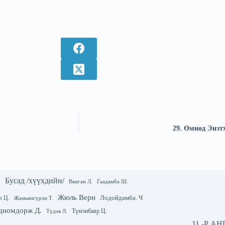
29. Өмнөд Энэт
Бусад /хүүхдийн/
.
Гаадамба Ш.
Ванган Л.
Жюль Верн
Лодойдамба. Ч
в Ц.
Жамьянсүрэн Т.
дномдорж Д.
Түмэнбаяр Ц.
Түдэв Л.
11 -Р А