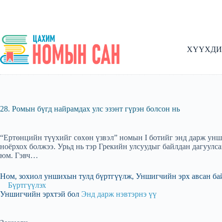
Skip
to
content
ХҮҮХДИ
28. Ромын бүгд найрамдах улс эзэнт гүрэн болсон нь
“Ертөнцийн түүхийг сөхөн үзвэл” номын I ботийг энд дарж унш
ноёрхох болжээ. Урьд нь тэр Грекийн улсуудыг байлдан дагуул
юм. Гэвч…
Ном, зохиол уншихын тулд бүртгүүлж, Уншигчийн эрх авсан ба
Бүртгүүлэх
Уншигчийн эрхтэй бол
Энд дарж нэвтэрнэ үү