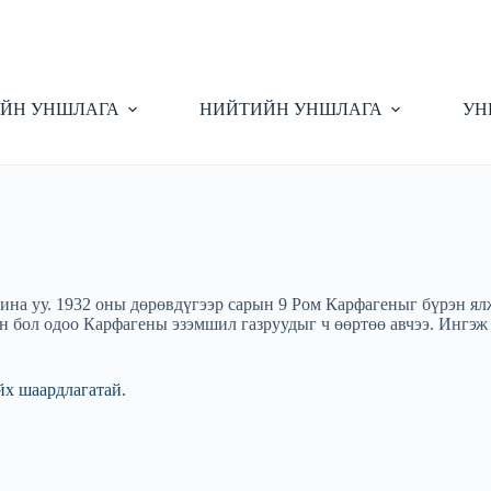
ЙН УНШЛАГА
НИЙТИЙН УНШЛАГА
УН
ина уу. 1932 оны дөрөвдүгээр сарын 9 Ром Карфагеныг бүрэн ял
сан бол одоо Карфагены эзэмшил газруудыг ч өөртөө авчээ. Инг
йх шаардлагатай.