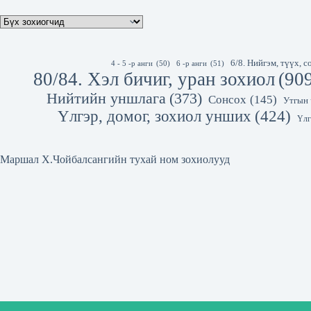
6/8. Нийгэм, түүх,
4 - 5 -р анги
(50)
6 -р анги
(51)
80/84. Хэл бичиг, уран зохиол
(90
Нийтийн уншлага
(373)
Сонсох
(145)
Утгын 
Үлгэр, домог, зохиол унших
(424)
Үлг
Маршал Х.Чойбалсангийн тухай ном зохиолууд