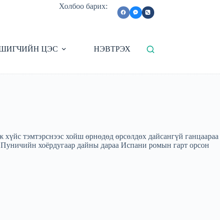
Холбоо барих:
ШИГЧИЙН ЦЭС
НЭВТРЭХ
ж хүйс тэмтэрснээс хойш өрнөдөд өрсөлдөх дайсангүй ганцаараа
эж Пуничийн хоёрдугаар дайны дараа Испани ромын гарт орсон