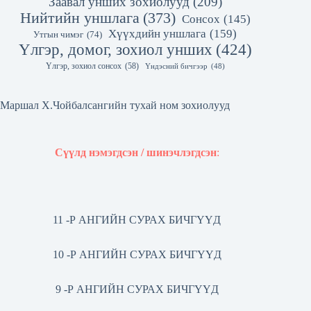
Заавал унших зохиолууд
(209)
Нийтийн уншлага
(373)
Сонсох
(145)
Хүүхдийн уншлага
(159)
Утгын чимэг
(74)
Үлгэр, домог, зохиол унших
(424)
Үлгэр, зохиол сонсох
(58)
Үндэсний бичгээр
(48)
Маршал Х.Чойбалсангийн тухай ном зохиолууд
Сүүлд нэмэгдсэн / шинэчлэгдсэн
:
11 -Р АНГИЙН СУРАХ БИЧГҮҮД
10 -Р АНГИЙН СУРАХ БИЧГҮҮД
9 -Р АНГИЙН СУРАХ БИЧГҮҮД