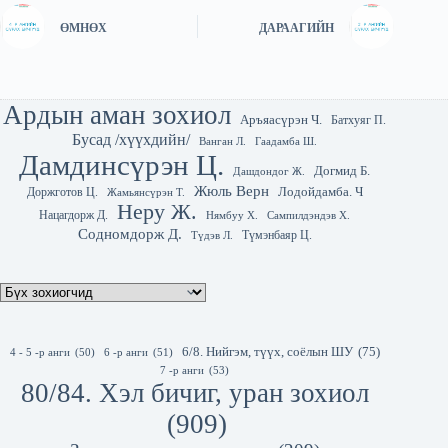
ӨМНӨХ
ДАРААГИЙН
Ардын аман зохиол
Аръяасүрэн Ч.
Батхуяг П.
Бусад /хүүхдийн/
Гаадамба Ш.
Ванган Л.
Дамдинсүрэн Ц.
Догмид Б.
Дашдондог Ж.
Жюль Верн
Лодойдамба. Ч
Доржготов Ц.
Жамьянсүрэн Т.
Неру Ж.
Нацагдорж Д.
Нямбуу Х.
Сампилдэндэв Х.
Содномдорж Д.
Түмэнбаяр Ц.
Түдэв Л.
6/8. Нийгэм, түүх, соёлын ШУ
(75)
4 - 5 -р анги
(50)
6 -р анги
(51)
7 -р анги
(53)
80/84. Хэл бичиг, уран зохиол
(909)