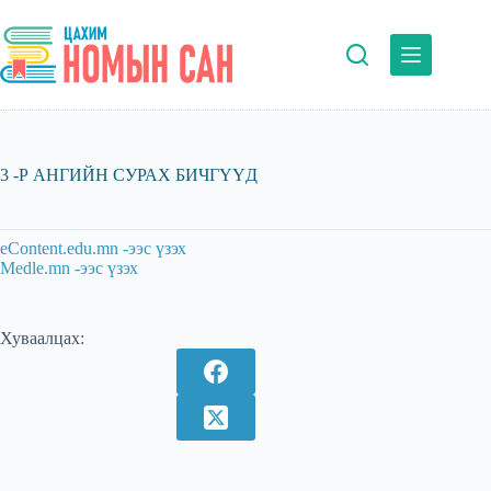
Skip
to
content
3 -Р АНГИЙН СУРАХ БИЧГҮҮД
eContent.edu.mn -ээс үзэх
Medle.mn -ээс үзэх
Хуваалцах: