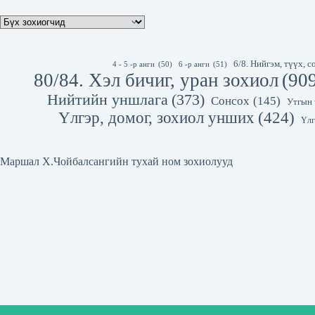
6/8. Нийгэм, түүх,
4 - 5 -р анги
(50)
6 -р анги
(51)
80/84. Хэл бичиг, уран зохиол
(90
Нийтийн уншлага
(373)
Сонсох
(145)
Утгын 
Үлгэр, домог, зохиол унших
(424)
Үлг
Маршал Х.Чойбалсангийн тухай ном зохиолууд