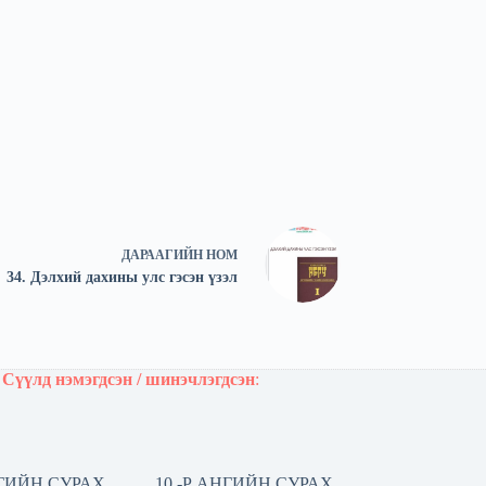
ДАРААГИЙН
НОМ
34. Дэлхий дахины улс гэсэн үзэл
Сүүлд нэмэгдсэн / шинэчлэгдсэн
:
НГИЙН СУРАХ
10 -Р АНГИЙН СУРАХ