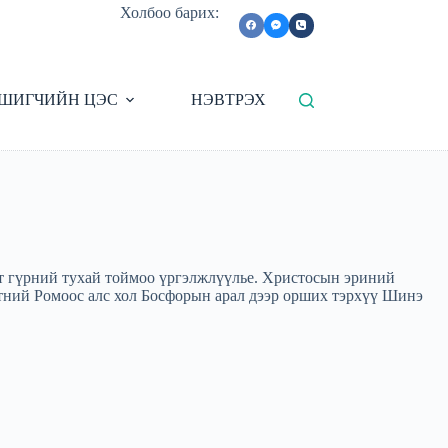
Холбоо барих:
ШИГЧИЙН ЦЭС
НЭВТРЭХ
нт гүрний тухай тоймоо үргэлжлүүлье. Христосын эриний
ртний Ромоос алс хол Босфорын арал дээр орших тэрхүү Шинэ