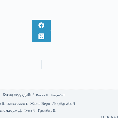
Бусад /хүүхдийн/
.
Гаадамба Ш.
Ванган Л.
Жюль Верн
Лодойдамба. Ч
в Ц.
Жамьянсүрэн Т.
дномдорж Д.
Түмэнбаяр Ц.
Түдэв Л.
11 -Р А