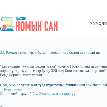
Skip
to
content
ХҮҮХДИ
33. Ромын эзэнт гүрэн бутарч, хоосон нэр болон хувирсан нь
“Ертөнцийн түүхийг сөхөн үзвэл” номын I ботийг энд дарж унш
дөрөвдүгээр зууны эхээр буюу 326 онд Константин хаан эртний
Ромд өөрийн эзэнт улсын…
Ном, зохиол уншихын тулд бүртгүүлж, Уншигчийн эрх авсан ба
Бүртгүүлэх
Уншигчийн эрхтэй бол
Энд дарж нэвтэрнэ үү