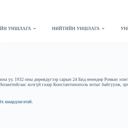
ЙН УНШЛАГА
НИЙТИЙН УНШЛАГА
УН
ина уу. 1932 оны дөрөвдүгээр сарын 24 Бид өнөөдөр Ромын эзэ
 Византийгаас холгүй газар Константинополь хотыг байгуулж, э
йх шаардлагатай.