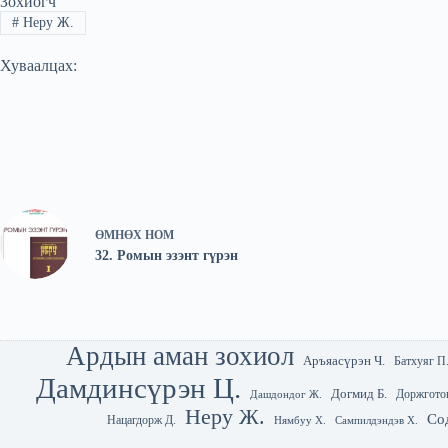
Зохиогч
#
Неру Ж.
Хуваалцах:
ӨМНӨХ
НОМ
32. Ромын эзэнт гүрэн
Ардын аман зохиол
Аръяасүрэн Ч.
Батхуяг П
Дамдинсүрэн Ц.
Догмид Б.
Доржгото
Дашдондог Ж.
Неру Ж.
Со
Нацагдорж Д.
Нямбуу Х.
Сампилдэндэв Х.