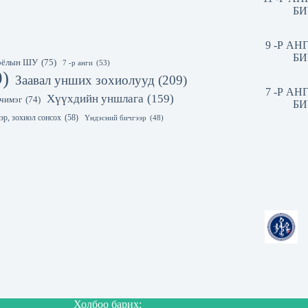
БИ
9 -Р А
БИ
 соёлын ШУ
(75)
7 -р анги
(53)
9)
Заавал унших зохиолууд
(209)
7 -Р А
Хүүхдийн уншлага
(159)
чимэг
(74)
БИ
эр, зохиол сонсох
(58)
Үндэсний бичгээр
(48)
Холбоо барих: