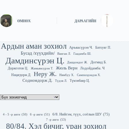
ӨМНӨХ
ДАРААГИЙН
Ардын аман зохиол
Аръяасүрэн Ч.
Батхуяг П.
Бусад /хүүхдийн/
Гаадамба Ш.
Ванган Л.
Дамдинсүрэн Ц.
Догмид Б.
Дашдондог Ж.
Жюль Верн
Лодойдамба. Ч
Доржготов Ц.
Жамьянсүрэн Т.
Неру Ж.
Нацагдорж Д.
Нямбуу Х.
Сампилдэндэв Х.
Содномдорж Д.
Түмэнбаяр Ц.
Түдэв Л.
6/8. Нийгэм, түүх, соёлын ШУ
(75)
4 - 5 -р анги
(50)
6 -р анги
(51)
7 -р анги
(53)
80/84. Хэл бичиг, уран зохиол