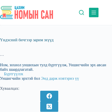
Skip
to
content
Үндэсний бичгээр зарим эхүүд
…
Ном, зохиол уншихын тулд бүртгүүлж, Уншигчийн эрх авсан
байх шаардлагатай.
Бүртгүүлэх
Уншигчийн эрхтэй бол
Энд дарж нэвтэрнэ үү
Хуваалцах: