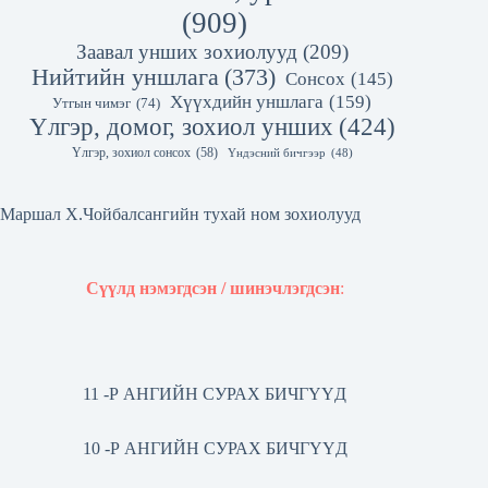
(909)
Заавал унших зохиолууд
(209)
Нийтийн уншлага
(373)
Сонсох
(145)
Хүүхдийн уншлага
(159)
Утгын чимэг
(74)
Үлгэр, домог, зохиол унших
(424)
Үлгэр, зохиол сонсох
(58)
Үндэсний бичгээр
(48)
Маршал Х.Чойбалсангийн тухай ном зохиолууд
Сүүлд нэмэгдсэн / шинэчлэгдсэн
:
11 -Р АНГИЙН СУРАХ БИЧГҮҮД
10 -Р АНГИЙН СУРАХ БИЧГҮҮД