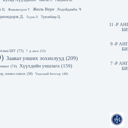
.
Гаадамба Ш.
Ванган Л.
Жюль Верн
Лодойдамба. Ч
в Ц.
Жамьянсүрэн Т.
дномдорж Д.
Түмэнбаяр Ц.
Түдэв Л.
11 -Р А
БИ
9 -Р А
БИ
 соёлын ШУ
(75)
7 -р анги
(53)
9)
Заавал унших зохиолууд
(209)
7 -Р А
Хүүхдийн уншлага
(159)
чимэг
(74)
БИ
эр, зохиол сонсох
(58)
Үндэсний бичгээр
(48)