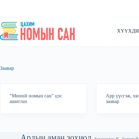
Skip
to
content
ХҮҮХДИ
Заавар
“Миний номын сан” цэс
App үүсгэж, хя
ашиглах
заавар
Ардын аман зохиол