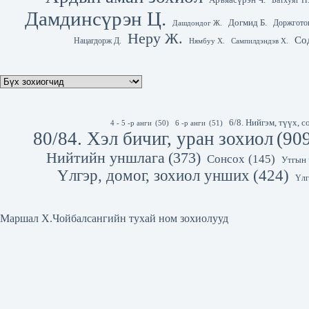
Аръяасүрэн Ч.
Батхуяг П
Дамдинсүрэн Ц.
Догмид Б.
Доржгото
Дашдондог Ж.
Неру Ж.
Со
Нацагдорж Д.
Нямбуу Х.
Сампилдэндэв Х.
6/8. Нийгэм, түүх,
4 - 5 -р анги
(50)
6 -р анги
(51)
80/84. Хэл бичиг, уран зохиол
(90
Нийтийн уншлага
(373)
Сонсох
(145)
Утгын 
Үлгэр, домог, зохиол унших
(424)
Үлг
Маршал Х.Чойбалсангийн тухай ном зохиолууд