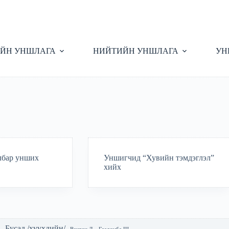
ЙН УНШЛАГА
НИЙТИЙН УНШЛАГА
УН
лбар унших
Уншигчид “Хувийн тэмдэглэл”
хийх
Бусад /хүүхдийн/