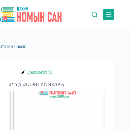
Skip
to
content
Утгын чимэг
Эрдэнэбат М.
ЗҮҮДЭЛСЭНГҮЙ ЯВЛАА