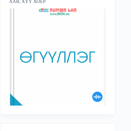
ААВ, ХҮҮ ХОЁР