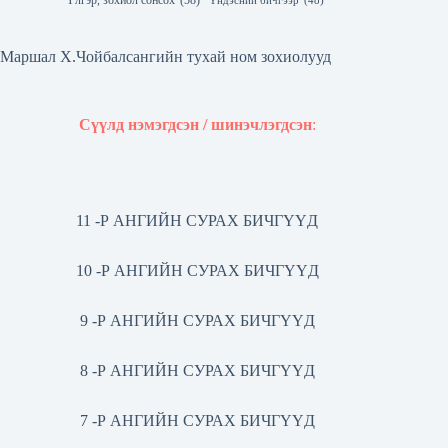
Үлгэр, зохиол сонсох
(58)
Үндэсний бичгээр
(48)
Маршал Х.Чойбалсангийн тухай ном зохиолууд
Сүүлд нэмэгдсэн / шинэчлэгдсэн
:
11 -Р АНГИЙН СУРАХ БИЧГҮҮД
10 -Р АНГИЙН СУРАХ БИЧГҮҮД
9 -Р АНГИЙН СУРАХ БИЧГҮҮД
8 -Р АНГИЙН СУРАХ БИЧГҮҮД
7 -Р АНГИЙН СУРАХ БИЧГҮҮД