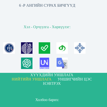
6 -Р АНГИЙН СУРАХ БИЧГҮҮД
Хэл - Орчуулга - Хөрвүүлэг:
ХҮҮХДИЙН УНШЛАГА
НИЙТИЙН УНШЛАГА
УНШИГЧИЙН ЦЭС
НЭВТРЭХ
Холбоо барих: