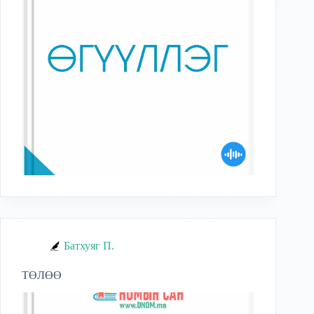
Батхуяг П.
ТӨЛӨӨ