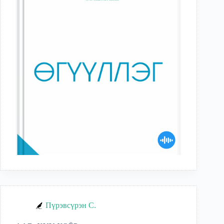
Пүрэвсүрэн С.