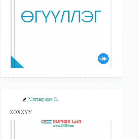
Мягмаржав Б.
ХӨХХҮҮ