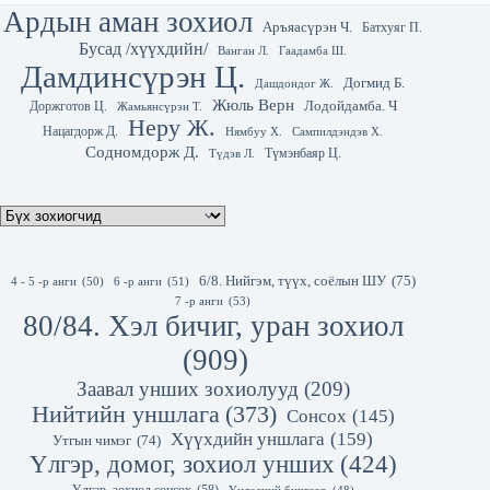
Ардын аман зохиол
Аръяасүрэн Ч.
Батхуяг П.
Бусад /хүүхдийн/
Гаадамба Ш.
Ванган Л.
Дамдинсүрэн Ц.
Догмид Б.
Дашдондог Ж.
Жюль Верн
Лодойдамба. Ч
Доржготов Ц.
Жамьянсүрэн Т.
Неру Ж.
Нацагдорж Д.
Нямбуу Х.
Сампилдэндэв Х.
Содномдорж Д.
Түмэнбаяр Ц.
Түдэв Л.
6/8. Нийгэм, түүх, соёлын ШУ
(75)
4 - 5 -р анги
(50)
6 -р анги
(51)
7 -р анги
(53)
80/84. Хэл бичиг, уран зохиол
(909)
Заавал унших зохиолууд
(209)
Нийтийн уншлага
(373)
Сонсох
(145)
Хүүхдийн уншлага
(159)
Утгын чимэг
(74)
Үлгэр, домог, зохиол унших
(424)