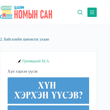
Skip
to
content
2. Байгалийн шинжлэх ухаан
Гремяцкий М.А.
Хүн хэрхэн үүсэв