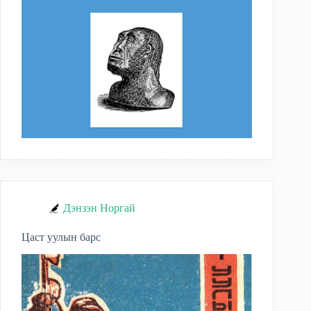
Дэнзэн Норгай
Цаст уулын барс