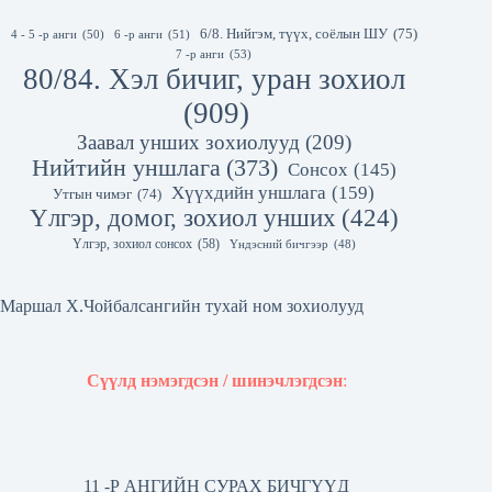
6/8. Нийгэм, түүх, соёлын ШУ
(75)
4 - 5 -р анги
(50)
6 -р анги
(51)
7 -р анги
(53)
80/84. Хэл бичиг, уран зохиол
(909)
Заавал унших зохиолууд
(209)
Нийтийн уншлага
(373)
Сонсох
(145)
Хүүхдийн уншлага
(159)
Утгын чимэг
(74)
Үлгэр, домог, зохиол унших
(424)
Үлгэр, зохиол сонсох
(58)
Үндэсний бичгээр
(48)
Маршал Х.Чойбалсангийн тухай ном зохиолууд
Сүүлд нэмэгдсэн / шинэчлэгдсэн
:
11 -Р АНГИЙН СУРАХ БИЧГҮҮД