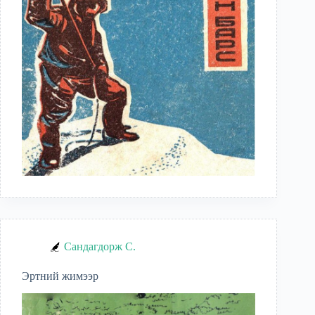
Сандагдорж С.
Эртний жимээр