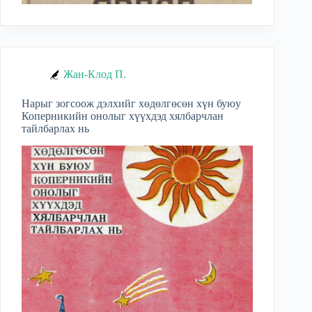
Жан-Клод П.
Нарыг зогсоож дэлхийг хөдөлгөсөн хүн буюу
Коперникийн онолыг хүүхдэд хялбарчлан
тайлбарлах нь