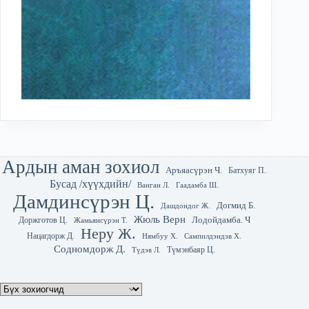
Ардын аман зохиол
Аръяасүрэн Ч.
Батхуяг П.
Бусад /хүүхдийн/
Гаадамба Ш.
Ванган Л.
Дамдинсүрэн Ц.
Догмид Б.
Дашдондог Ж.
Жюль Верн
Лодойдамба. Ч
Доржготов Ц.
Жамьянсүрэн Т.
Неру Ж.
Нацагдорж Д.
Нямбуу Х.
Сампилдэндэв Х.
Содномдорж Д.
Түмэнбаяр Ц.
Түдэв Л.