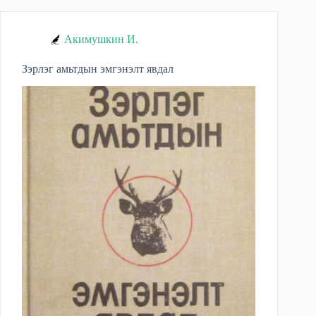
Акимушкин И.
Зэрлэг амьтдын эмгэнэлт явдал