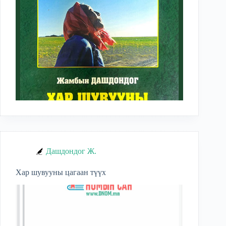
Дашдондог Ж.
Хар шувууны цагаан түүх