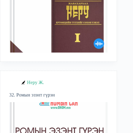
Неру Ж.
32. Ромын эзэнт гүрэн