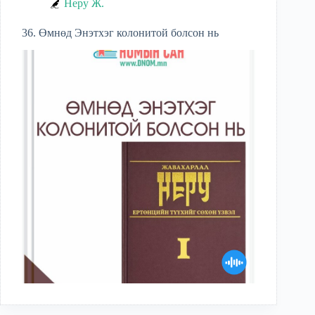
Неру Ж.
36. Өмнөд Энэтхэг колонитой болсон нь