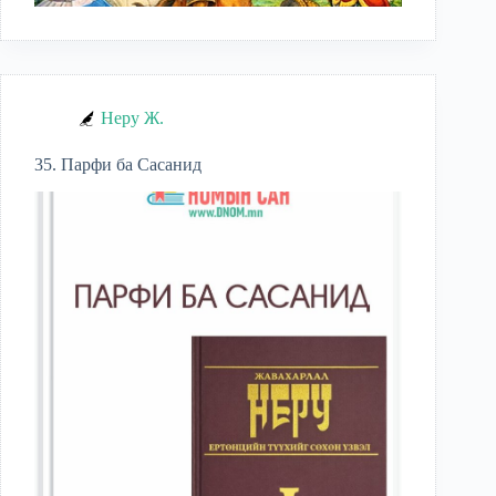
Неру Ж.
35. Парфи ба Сасанид