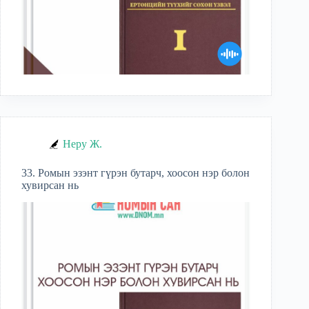
Неру Ж.
33. Ромын эзэнт гүрэн бутарч, хоосон нэр болон
хувирсан нь