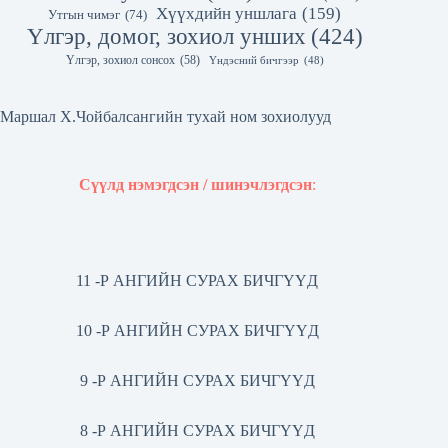
Хүүхдийн уншлага
(159)
Утгын чимэг
(74)
Үлгэр, домог, зохиол унших
(424)
Үлгэр, зохиол сонсох
(58)
Үндэсний бичгээр
(48)
Маршал Х.Чойбалсангийн тухай ном зохиолууд
Сүүлд нэмэгдсэн / шинэчлэгдсэн
:
11 -Р АНГИЙН СУРАХ БИЧГҮҮД
10 -Р АНГИЙН СУРАХ БИЧГҮҮД
9 -Р АНГИЙН СУРАХ БИЧГҮҮД
8 -Р АНГИЙН СУРАХ БИЧГҮҮД