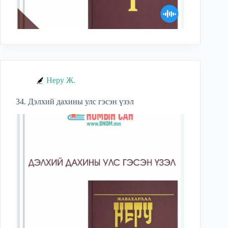
Неру Ж.
34. Дэлхий дахины улс гэсэн үзэл