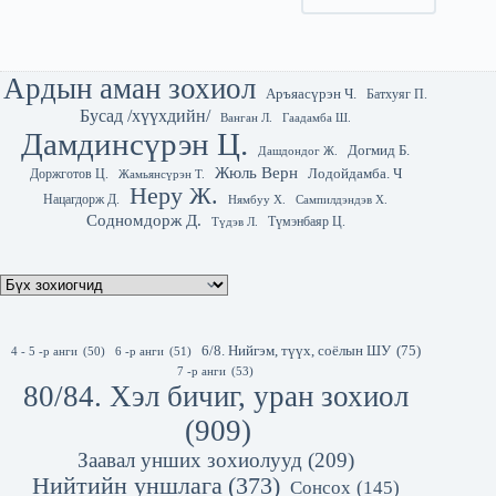
Ардын аман зохиол
Аръяасүрэн Ч.
Батхуяг П.
Бусад /хүүхдийн/
Гаадамба Ш.
Ванган Л.
Дамдинсүрэн Ц.
Догмид Б.
Дашдондог Ж.
Жюль Верн
Лодойдамба. Ч
Доржготов Ц.
Жамьянсүрэн Т.
Неру Ж.
Нацагдорж Д.
Нямбуу Х.
Сампилдэндэв Х.
Содномдорж Д.
Түмэнбаяр Ц.
Түдэв Л.
6/8. Нийгэм, түүх, соёлын ШУ
(75)
4 - 5 -р анги
(50)
6 -р анги
(51)
7 -р анги
(53)
80/84. Хэл бичиг, уран зохиол
(909)
Заавал унших зохиолууд
(209)
Нийтийн уншлага
(373)
Сонсох
(145)