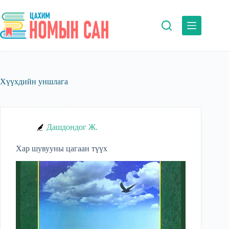
Skip
to
content
Хүүхдийн уншлага
Дашдондог Ж.
Хар шувууны цагаан түүх