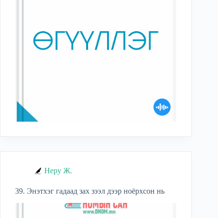
Неру Ж.
39. Энэтхэг гадаад зах зээл дээр ноёрхсон нь