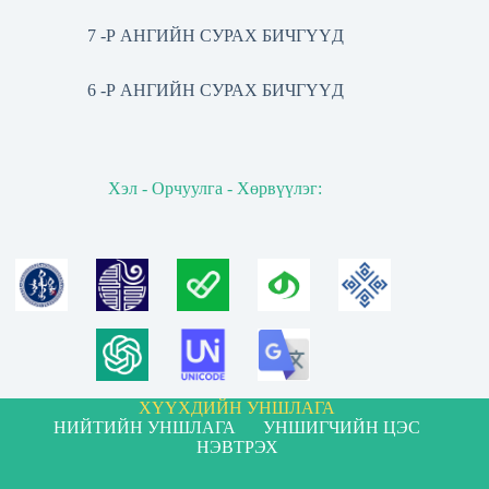
7 -Р АНГИЙН СУРАХ БИЧГҮҮД
6 -Р АНГИЙН СУРАХ БИЧГҮҮД
Хэл - Орчуулга - Хөрвүүлэг:
ХҮҮХДИЙН УНШЛАГА
НИЙТИЙН УНШЛАГА
УНШИГЧИЙН ЦЭС
НЭВТРЭХ