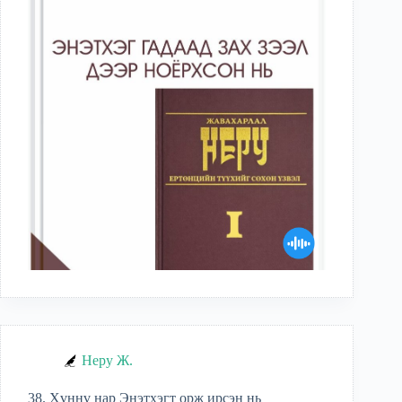
Неру Ж.
38. Хүннү нар Энэтхэгт орж ирсэн нь