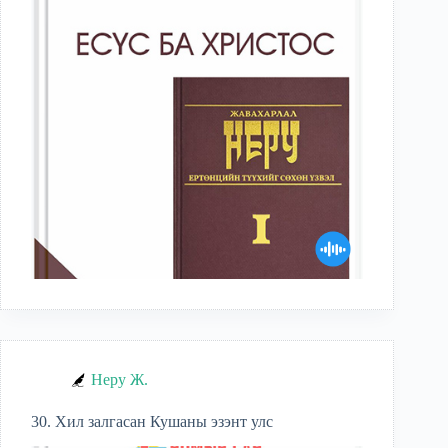
Неру Ж.
30. Хил залгасан Кушаны эзэнт улс