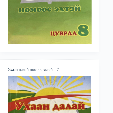
Ухаан далай номоос эхтэй – 7