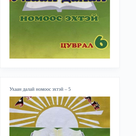
Ухаан далай номоос эхтэй – 5