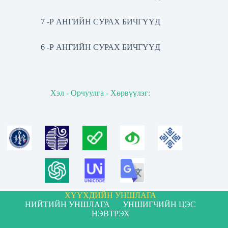
7 -Р АНГИЙН СУРАХ БИЧГҮҮД
6 -Р АНГИЙН СУРАХ БИЧГҮҮД
Хэл - Орчуулга - Хөрвүүлэг:
ХҮҮХДИЙН УНШЛАГА
НИЙТИЙН УНШЛАГА
УНШИГЧИЙН ЦЭС
НЭВТРЭХ