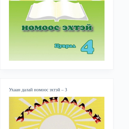
Ухаан далай номоос эхтэй – 3