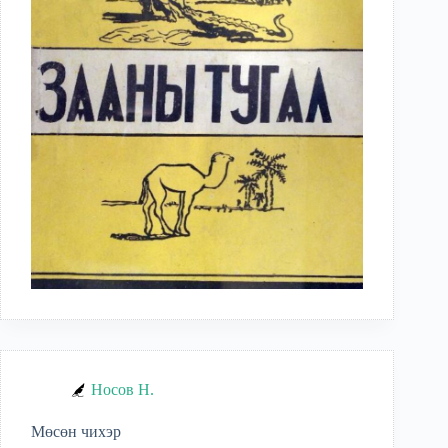
Носов Н.
Мөсөн чихэр