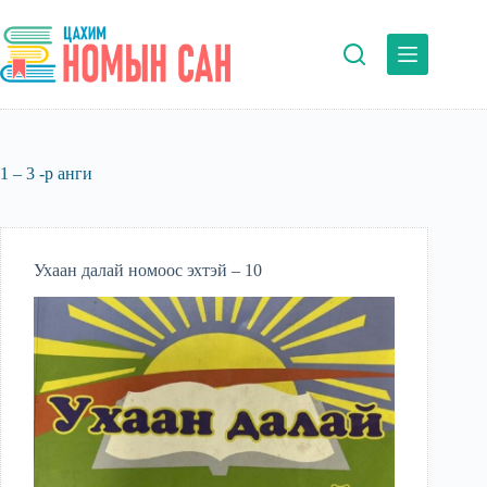
Skip
to
content
1 – 3 -р анги
Ухаан далай номоос эхтэй – 10