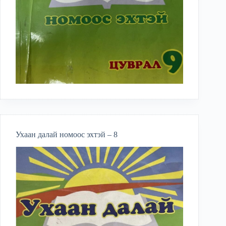
Ухаан далай номоос эхтэй – 8