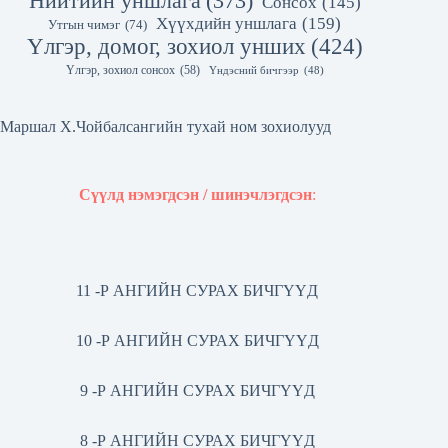
Нийтийн уншлага
(373)
Сонсох
(145)
Хүүхдийн уншлага
(159)
Утгын чимэг
(74)
Үлгэр, домог, зохиол унших
(424)
Үлгэр, зохиол сонсох
(58)
Үндэсний бичгээр
(48)
Маршал Х.Чойбалсангийн тухай ном зохиолууд
Сүүлд нэмэгдсэн / шинэчлэгдсэн
:
11 -Р АНГИЙН СУРАХ БИЧГҮҮД
10 -Р АНГИЙН СУРАХ БИЧГҮҮД
9 -Р АНГИЙН СУРАХ БИЧГҮҮД
8 -Р АНГИЙН СУРАХ БИЧГҮҮД