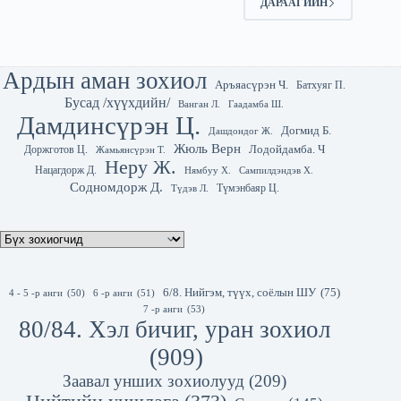
ДАРААГИЙН
Ардын аман зохиол
Аръяасүрэн Ч.
Батхуяг П.
Бусад /хүүхдийн/
Гаадамба Ш.
Ванган Л.
Дамдинсүрэн Ц.
Догмид Б.
Дашдондог Ж.
Жюль Верн
Лодойдамба. Ч
Доржготов Ц.
Жамьянсүрэн Т.
Неру Ж.
Нацагдорж Д.
Нямбуу Х.
Сампилдэндэв Х.
Содномдорж Д.
Түмэнбаяр Ц.
Түдэв Л.
6/8. Нийгэм, түүх, соёлын ШУ
(75)
4 - 5 -р анги
(50)
6 -р анги
(51)
7 -р анги
(53)
80/84. Хэл бичиг, уран зохиол
(909)
Заавал унших зохиолууд
(209)