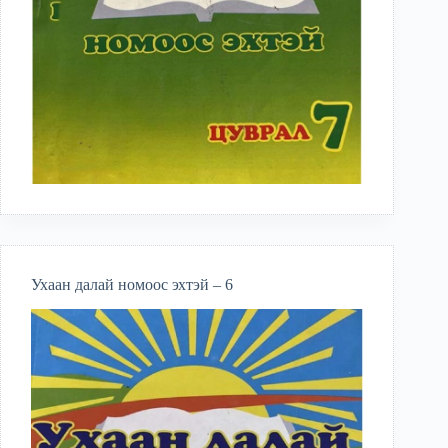
Ухаан далай номоос эхтэй – 6