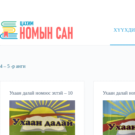
Skip
to
content
ХҮҮХДИ
4 – 5 -р анги
Ухаан далай номоос эхтэй – 10
Ухаан далай но