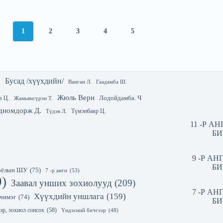
1
2
3
4
5
Бусад /хүүхдийн/
.
Гаадамба Ш.
Ванган Л.
Жюль Верн
Лодойдамба. Ч
в Ц.
Жамьянсүрэн Т.
дномдорж Д.
Түмэнбаяр Ц.
Түдэв Л.
11 -Р А
БИ
9 -Р А
БИ
 соёлын ШУ
(75)
7 -р анги
(53)
9)
Заавал унших зохиолууд
(209)
7 -Р А
Хүүхдийн уншлага
(159)
чимэг
(74)
БИ
эр, зохиол сонсох
(58)
Үндэсний бичгээр
(48)