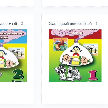
моос эхтэй – 2
Ухаан далай номоос эхтэй – 1