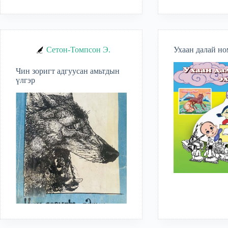
Сетон-Томпсон Э.
Ухаан далай но
Чин зоригт адгуусан амьтдын
үлгэр