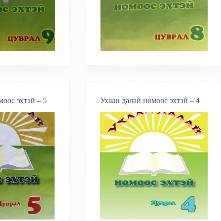
моос эхтэй – 5
Ухаан далай номоос эхтэй – 4