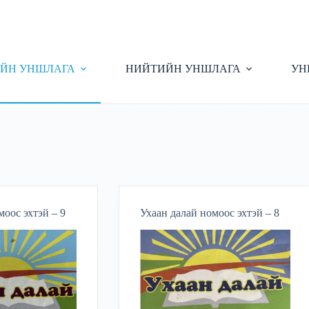
ЙН УНШЛАГА
НИЙТИЙН УНШЛАГА
УН
моос эхтэй – 9
Ухаан далай номоос эхтэй – 8