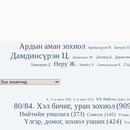
Ардын аман зохиол
Аръяасүрэн Ч.
Батхуяг П
Дамдинсүрэн Ц.
Догмид Б.
Доржгото
Дашдондог Ж.
Неру Ж.
Со
Нацагдорж Д.
Нямбуу Х.
Сампилдэндэв Х.
6/8. Нийгэм, түүх,
4 - 5 -р анги
(50)
6 -р анги
(51)
80/84. Хэл бичиг, уран зохиол
(90
Нийтийн уншлага
(373)
Сонсох
(145)
Утгын 
Үлгэр, домог, зохиол унших
(424)
Үлг