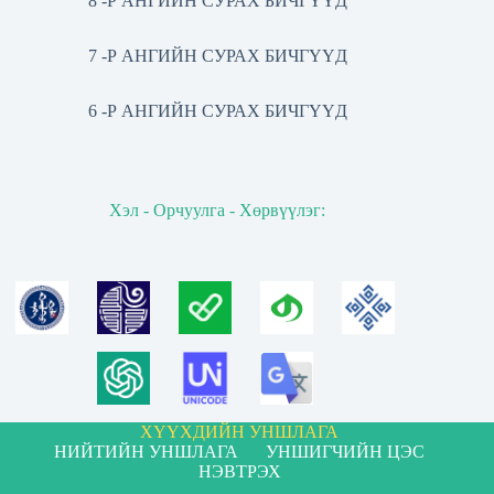
8 -Р АНГИЙН СУРАХ БИЧГҮҮД
7 -Р АНГИЙН СУРАХ БИЧГҮҮД
6 -Р АНГИЙН СУРАХ БИЧГҮҮД
Хэл - Орчуулга - Хөрвүүлэг:
ХҮҮХДИЙН УНШЛАГА
НИЙТИЙН УНШЛАГА
УНШИГЧИЙН ЦЭС
НЭВТРЭХ