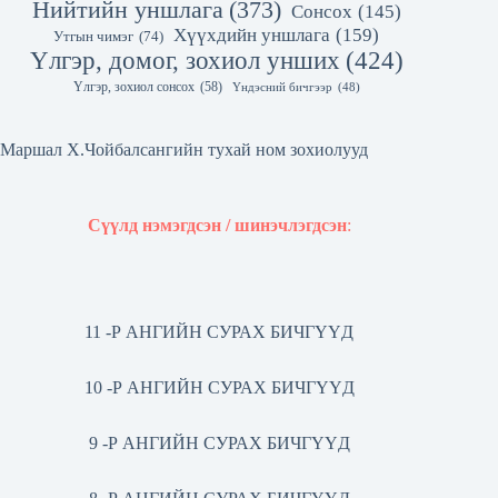
Нийтийн уншлага
(373)
Сонсох
(145)
Хүүхдийн уншлага
(159)
Утгын чимэг
(74)
Үлгэр, домог, зохиол унших
(424)
Үлгэр, зохиол сонсох
(58)
Үндэсний бичгээр
(48)
Маршал Х.Чойбалсангийн тухай ном зохиолууд
Сүүлд нэмэгдсэн / шинэчлэгдсэн
:
11 -Р АНГИЙН СУРАХ БИЧГҮҮД
10 -Р АНГИЙН СУРАХ БИЧГҮҮД
9 -Р АНГИЙН СУРАХ БИЧГҮҮД