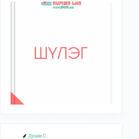
Дулам С.