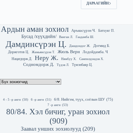
ДАРААГИЙН
Ардын аман зохиол
Аръяасүрэн Ч.
Батхуяг П.
Бусад /хүүхдийн/
Гаадамба Ш.
Ванган Л.
Дамдинсүрэн Ц.
Догмид Б.
Дашдондог Ж.
Жюль Верн
Лодойдамба. Ч
Доржготов Ц.
Жамьянсүрэн Т.
Неру Ж.
Нацагдорж Д.
Нямбуу Х.
Сампилдэндэв Х.
Содномдорж Д.
Түмэнбаяр Ц.
Түдэв Л.
6/8. Нийгэм, түүх, соёлын ШУ
(75)
4 - 5 -р анги
(50)
6 -р анги
(51)
7 -р анги
(53)
80/84. Хэл бичиг, уран зохиол
(909)
Заавал унших зохиолууд
(209)