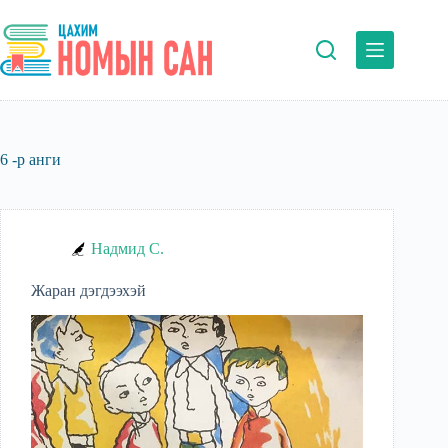
Skip
to
content
6 -р анги
Надмид С.
Жаран дэгдээхэй