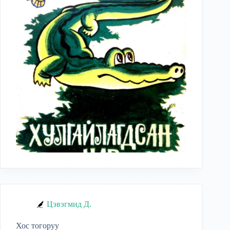
Цэвэгмид Д.
Хос тогоруу