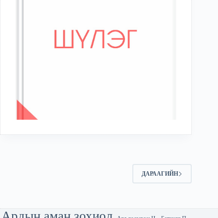
ДАРААГИЙН
Ардын аман зохиол