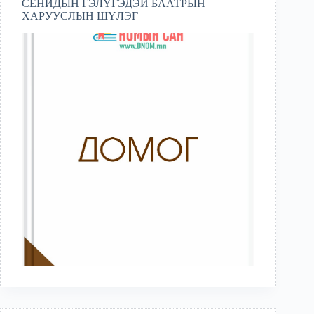
СЕНИДЫН ГЭЛҮГЭДЭЙ БААТРЫН
ХАРУУСЛЫН ШҮЛЭГ