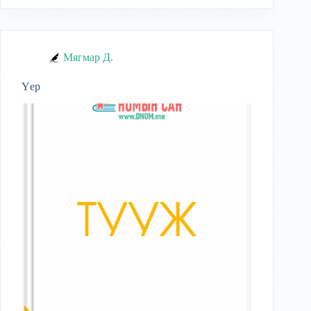
Мягмар Д.
Үер