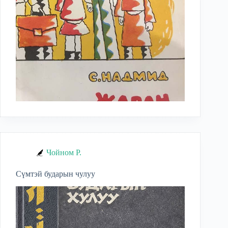
Чойном Р.
Сүмтэй бударын чулуу