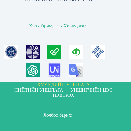
Хэл - Орчуулга - Хөрвүүлэг:
ХҮҮХДИЙН УНШЛАГА
НИЙТИЙН УНШЛАГА
УНШИГЧИЙН ЦЭС
НЭВТРЭХ
Холбоо барих: