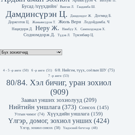
Аръяасүрэн Ч.
Батхуяг П.
Бусад /хүүхдийн/
Гаадамба Ш.
Ванган Л.
Дамдинсүрэн Ц.
Догмид Б.
Дашдондог Ж.
Жюль Верн
Лодойдамба. Ч
Доржготов Ц.
Жамьянсүрэн Т.
Неру Ж.
Нацагдорж Д.
Нямбуу Х.
Сампилдэндэв Х.
Содномдорж Д.
Түмэнбаяр Ц.
Түдэв Л.
6/8. Нийгэм, түүх, соёлын ШУ
(75)
4 - 5 -р анги
(50)
6 -р анги
(51)
7 -р анги
(53)
80/84. Хэл бичиг, уран зохиол
(909)
Заавал унших зохиолууд
(209)
Нийтийн уншлага
(373)
Сонсох
(145)
Хүүхдийн уншлага
(159)
Утгын чимэг
(74)
Үлгэр, домог, зохиол унших
(424)
Үлгэр, зохиол сонсох
(58)
Үндэсний бичгээр
(48)