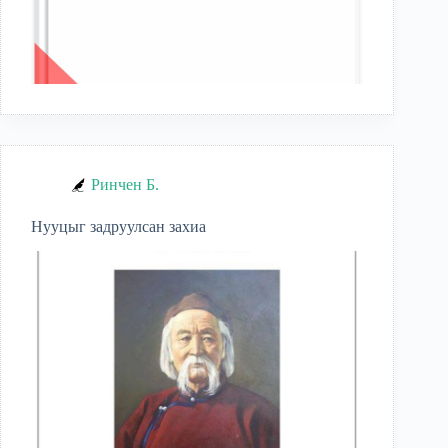
Ринчен Б.
Нууцыг задруулсан захиа