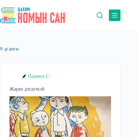
Skip
to
content
9 -р анги
Надмид С.
Жаран дэгдээхэй