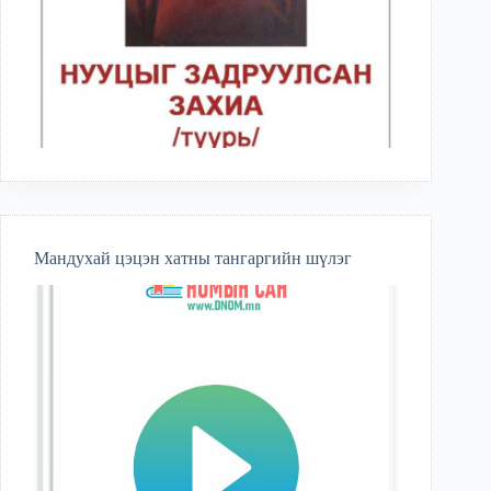
Мандухай цэцэн хатны тангаргийн шүлэг