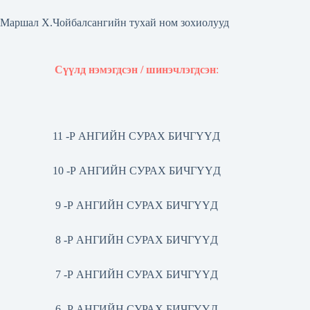
Маршал Х.Чойбалсангийн тухай ном зохиолууд
Сүүлд нэмэгдсэн / шинэчлэгдсэн
:
11 -Р АНГИЙН СУРАХ БИЧГҮҮД
10 -Р АНГИЙН СУРАХ БИЧГҮҮД
9 -Р АНГИЙН СУРАХ БИЧГҮҮД
8 -Р АНГИЙН СУРАХ БИЧГҮҮД
7 -Р АНГИЙН СУРАХ БИЧГҮҮД
6 -Р АНГИЙН СУРАХ БИЧГҮҮД