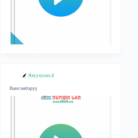
Явуухулан.Б
Вансэмбэрүү