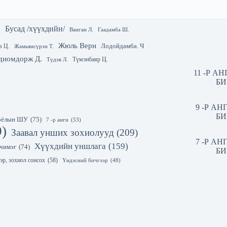
Бусад /хүүхдийн/
.
Гаадамба Ш.
Ванган Л.
Жюль Верн
Лодойдамба. Ч
в Ц.
Жамьянсүрэн Т.
дномдорж Д.
Түмэнбаяр Ц.
Түдэв Л.
11 -Р А
БИ
9 -Р А
БИ
 соёлын ШУ
(75)
7 -р анги
(53)
9)
Заавал унших зохиолууд
(209)
7 -Р А
Хүүхдийн уншлага
(159)
чимэг
(74)
БИ
эр, зохиол сонсох
(58)
Үндэсний бичгээр
(48)