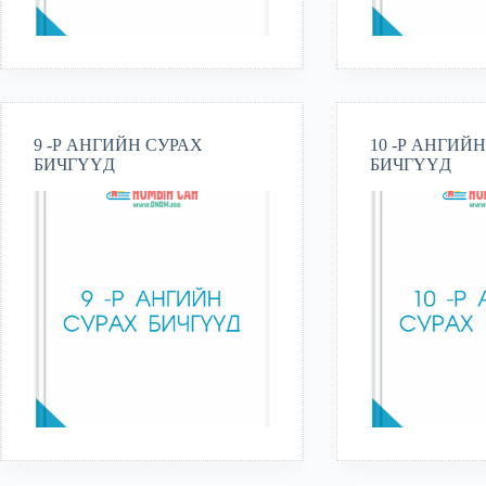
9 -Р АНГИЙН СУРАХ
10 -Р АНГИЙ
БИЧГҮҮД
БИЧГҮҮД