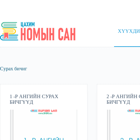
Skip
to
content
ХҮҮХДИ
Сурах бичиг
1 -Р АНГИЙН СУРАХ
2 -Р АНГИЙН
БИЧГҮҮД
БИЧГҮҮД