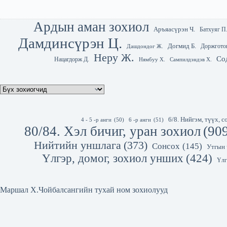
Ардын аман зохиол
Аръяасүрэн Ч.
Батхуяг П
Дамдинсүрэн Ц.
Догмид Б.
Доржгото
Дашдондог Ж.
Неру Ж.
Со
Нацагдорж Д.
Нямбуу Х.
Сампилдэндэв Х.
6/8. Нийгэм, түүх,
4 - 5 -р анги
(50)
6 -р анги
(51)
80/84. Хэл бичиг, уран зохиол
(90
Нийтийн уншлага
(373)
Сонсох
(145)
Утгын 
Үлгэр, домог, зохиол унших
(424)
Үлг
Маршал Х.Чойбалсангийн тухай ном зохиолууд