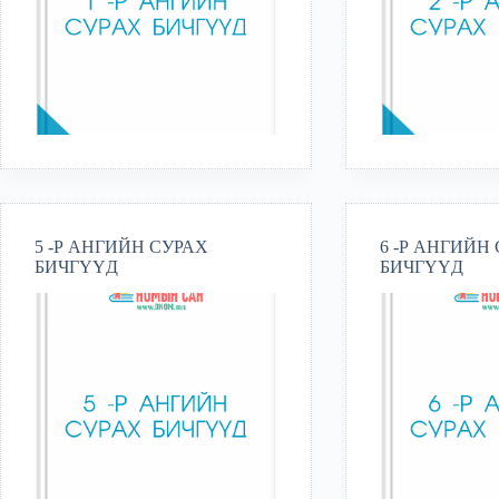
5 -Р АНГИЙН СУРАХ
6 -Р АНГИЙН
БИЧГҮҮД
БИЧГҮҮД