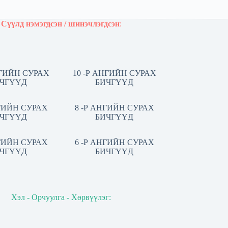
Сүүлд нэмэгдсэн / шинэчлэгдсэн
:
НГИЙН СУРАХ
10 -Р АНГИЙН СУРАХ
ЧГҮҮД
БИЧГҮҮД
НГИЙН СУРАХ
8 -Р АНГИЙН СУРАХ
ЧГҮҮД
БИЧГҮҮД
НГИЙН СУРАХ
6 -Р АНГИЙН СУРАХ
ЧГҮҮД
БИЧГҮҮД
Хэл - Орчуулга - Хөрвүүлэг: