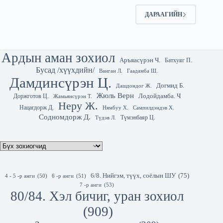
ДАРААГИЙН
Ардын аман зохиол
Аръяасүрэн Ч.
Батхуяг П.
Бусад /хүүхдийн/
Гаадамба Ш.
Ванган Л.
Дамдинсүрэн Ц.
Догмид Б.
Дашдондог Ж.
Жюль Верн
Лодойдамба. Ч
Доржготов Ц.
Жамьянсүрэн Т.
Неру Ж.
Нацагдорж Д.
Нямбуу Х.
Сампилдэндэв Х.
Содномдорж Д.
Түмэнбаяр Ц.
Түдэв Л.
6/8. Нийгэм, түүх, соёлын ШУ
(75)
4 - 5 -р анги
(50)
6 -р анги
(51)
7 -р анги
(53)
80/84. Хэл бичиг, уран зохиол
(909)