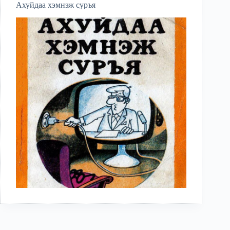
Ахуйдаа хэмнэж суръя