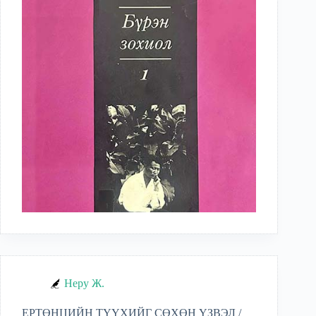
Неру Ж.
ЕРТӨНЦИЙН ТҮҮХИЙГ СӨХӨН ҮЗВЭЛ /