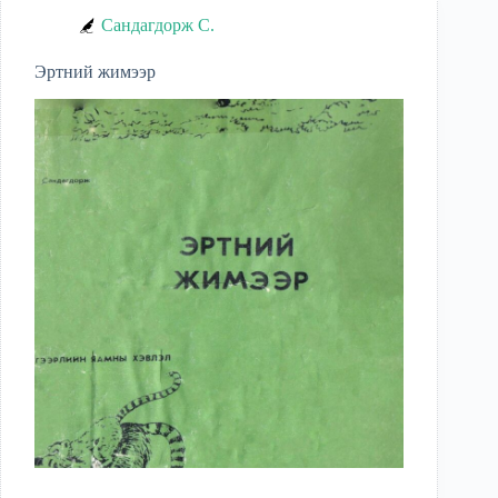
Сандагдорж С.
Эртний жимээр