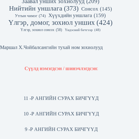
Заавал унших зохиолууд
(209)
Нийтийн уншлага
(373)
Сонсох
(145)
Хүүхдийн уншлага
(159)
Утгын чимэг
(74)
Үлгэр, домог, зохиол унших
(424)
Үлгэр, зохиол сонсох
(58)
Үндэсний бичгээр
(48)
Маршал Х.Чойбалсангийн тухай ном зохиолууд
Сүүлд нэмэгдсэн / шинэчлэгдсэн
:
11 -Р АНГИЙН СУРАХ БИЧГҮҮД
10 -Р АНГИЙН СУРАХ БИЧГҮҮД
9 -Р АНГИЙН СУРАХ БИЧГҮҮД