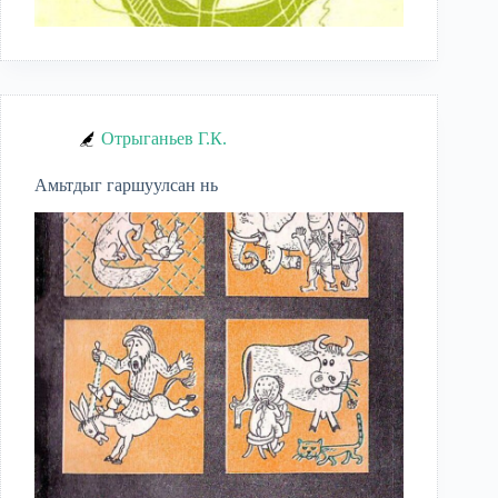
Отрыганьев Г.К.
Амьтдыг гаршуулсан нь