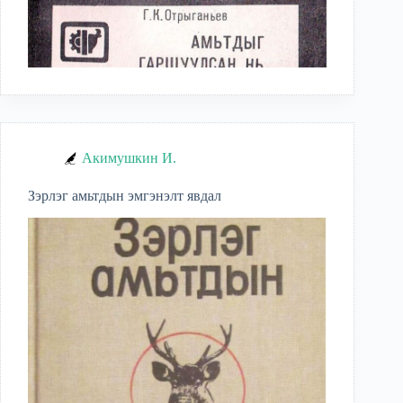
Акимушкин И.
Зэрлэг амьтдын эмгэнэлт явдал