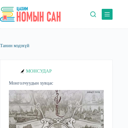
Skip
to
content
Танин мэдэхүй
МОНСУДАР
Монголчуудын хувцас