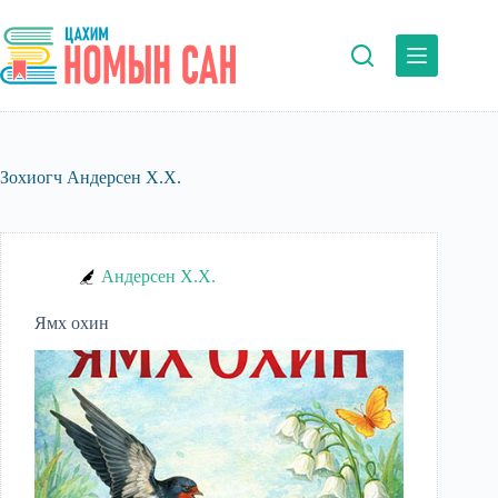
Skip
to
content
Зохиогч
Андерсен Х.Х.
Андерсен Х.Х.
Ямх охин