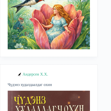
Андерсен Х.Х.
Чүдэнз худалдаалдаг охин