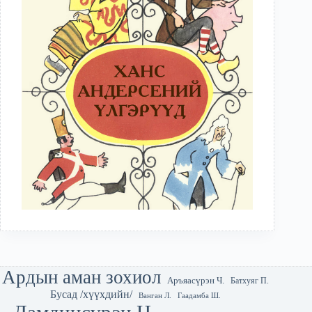
Ардын аман зохиол
Аръяасүрэн Ч.
Батхуяг П.
Бусад /хүүхдийн/
Гаадамба Ш.
Ванган Л.