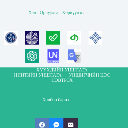
Хэл - Орчуулга - Хөрвүүлэг:
ХҮҮХДИЙН УНШЛАГА
НИЙТИЙН УНШЛАГА
УНШИГЧИЙН ЦЭС
НЭВТРЭХ
Холбоо барих: