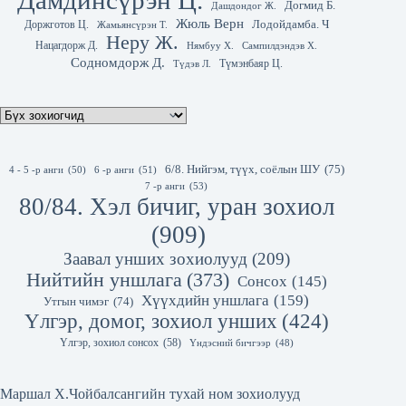
Дамдинсүрэн Ц.
Догмид Б.
Дашдондог Ж.
Жюль Верн
Лодойдамба. Ч
Доржготов Ц.
Жамьянсүрэн Т.
Неру Ж.
Нацагдорж Д.
Нямбуу Х.
Сампилдэндэв Х.
Содномдорж Д.
Түмэнбаяр Ц.
Түдэв Л.
6/8. Нийгэм, түүх, соёлын ШУ
(75)
4 - 5 -р анги
(50)
6 -р анги
(51)
7 -р анги
(53)
80/84. Хэл бичиг, уран зохиол
(909)
Заавал унших зохиолууд
(209)
Нийтийн уншлага
(373)
Сонсох
(145)
Хүүхдийн уншлага
(159)
Утгын чимэг
(74)
Үлгэр, домог, зохиол унших
(424)
Үлгэр, зохиол сонсох
(58)
Үндэсний бичгээр
(48)
Маршал Х.Чойбалсангийн тухай ном зохиолууд