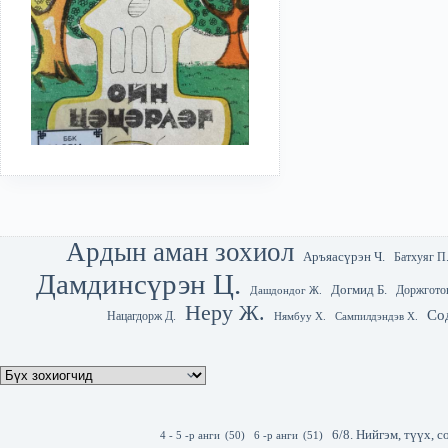
Ардын аман зохиол
Аръяасүрэн Ч.
Батхуяг П
Дамдинсүрэн Ц.
Догмид Б.
Доржгото
Дашдондог Ж.
Неру Ж.
Со
Нацагдорж Д.
Нямбуу Х.
Сампилдэндэв Х.
6/8. Нийгэм, түүх,
4 - 5 -р анги
(50)
6 -р анги
(51)