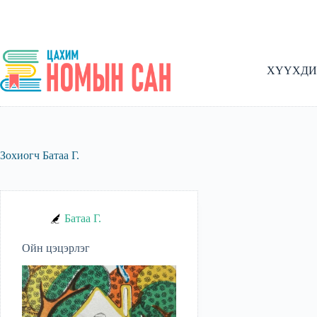
Skip
to
content
ХҮҮХДИ
Зохиогч
Батаа Г.
Батаа Г.
Ойн цэцэрлэг