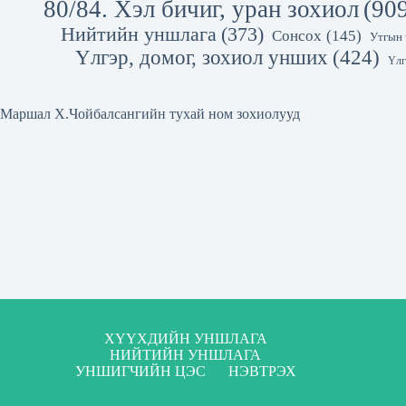
80/84. Хэл бичиг, уран зохиол
(90
Нийтийн уншлага
(373)
Сонсох
(145)
Утгын 
Үлгэр, домог, зохиол унших
(424)
Үлг
Маршал Х.Чойбалсангийн тухай ном зохиолууд
ХҮҮХДИЙН УНШЛАГА
НИЙТИЙН УНШЛАГА
УНШИГЧИЙН ЦЭС
НЭВТРЭХ