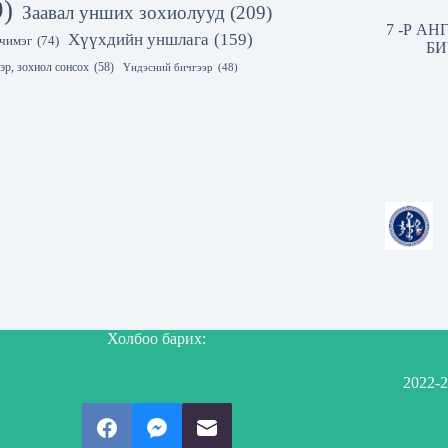
9)
Заавал унших зохиолууд
(209)
7 -Р А
Хүүхдийн уншлага
(159)
чимэг
(74)
БИ
эр, зохиол сонсох
(58)
Үндэсний бичгээр
(48)
Холбоо барих:
2022