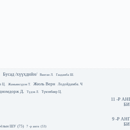
Бусад /хүүхдийн/
.
Гаадамба Ш.
Ванган Л.
Жюль Верн
Лодойдамба. Ч
в Ц.
Жамьянсүрэн Т.
дномдорж Д.
Түмэнбаяр Ц.
Түдэв Л.
11 -Р А
БИ
9 -Р А
БИ
 соёлын ШУ
(75)
7 -р анги
(53)