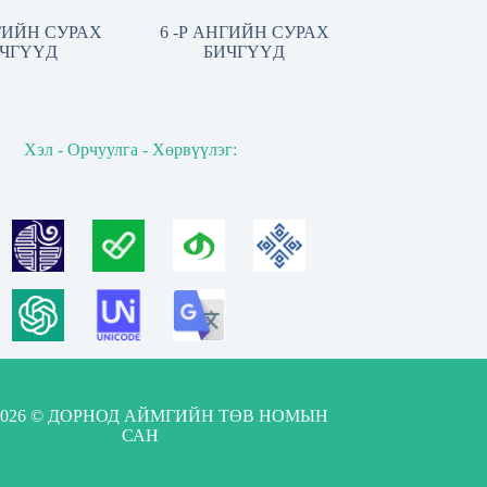
НГИЙН СУРАХ
6 -Р АНГИЙН СУРАХ
ЧГҮҮД
БИЧГҮҮД
Хэл - Орчуулга - Хөрвүүлэг:
-2026 © ДОРНОД АЙМГИЙН ТӨВ НОМЫН
САН