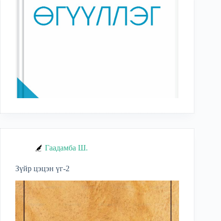
Гаадамба Ш.
Зүйр цэцэн үг-2