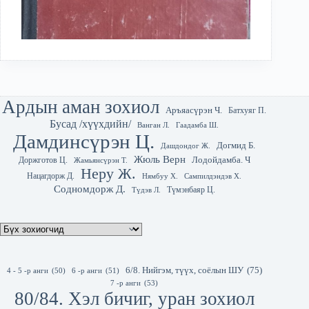
Ардын аман зохиол
Аръяасүрэн Ч.
Батхуяг П.
Бусад /хүүхдийн/
Гаадамба Ш.
Ванган Л.
Дамдинсүрэн Ц.
Догмид Б.
Дашдондог Ж.
Жюль Верн
Лодойдамба. Ч
Доржготов Ц.
Жамьянсүрэн Т.
Неру Ж.
Нацагдорж Д.
Нямбуу Х.
Сампилдэндэв Х.
Содномдорж Д.
Түмэнбаяр Ц.
Түдэв Л.
6/8. Нийгэм, түүх, соёлын ШУ
(75)
4 - 5 -р анги
(50)
6 -р анги
(51)
7 -р анги
(53)
80/84. Хэл бичиг, уран зохиол