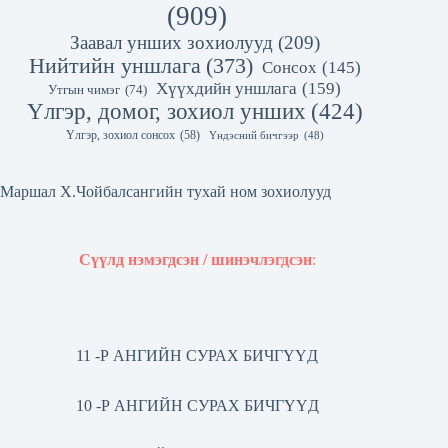
(909)
Заавал унших зохиолууд
(209)
Нийтийн уншлага
(373)
Сонсох
(145)
Хүүхдийн уншлага
(159)
Утгын чимэг
(74)
Үлгэр, домог, зохиол унших
(424)
Үлгэр, зохиол сонсох
(58)
Үндэсний бичгээр
(48)
Маршал Х.Чойбалсангийн тухай ном зохиолууд
Сүүлд нэмэгдсэн / шинэчлэгдсэн
:
11 -Р АНГИЙН СУРАХ БИЧГҮҮД
10 -Р АНГИЙН СУРАХ БИЧГҮҮД