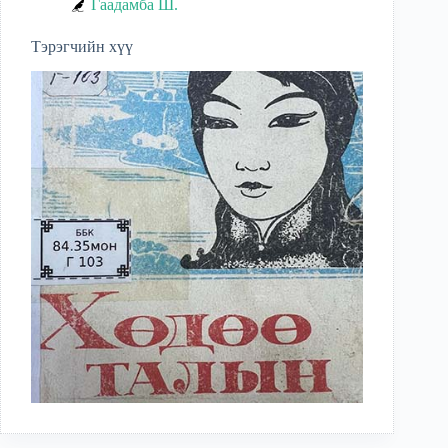
Гаадамба Ш.
Тэрэгчийн хүү