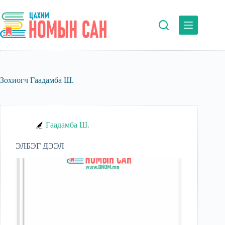
Skip
to
content
Зохиогч
Гаадамба Ш.
Гаадамба Ш.
ЭЛБЭГ ДЭЭЛ