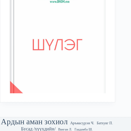
Ардын аман зохиол
Аръяасүрэн Ч.
Батхуяг П.
Бусад /хүүхдийн/
Гаадамба Ш.
Ванган Л.