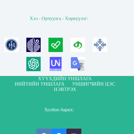
Хэл - Орчуулга - Хөрвүүлэг:
ХҮҮХДИЙН УНШЛАГА
НИЙТИЙН УНШЛАГА
УНШИГЧИЙН ЦЭС
НЭВТРЭХ
Холбоо барих: