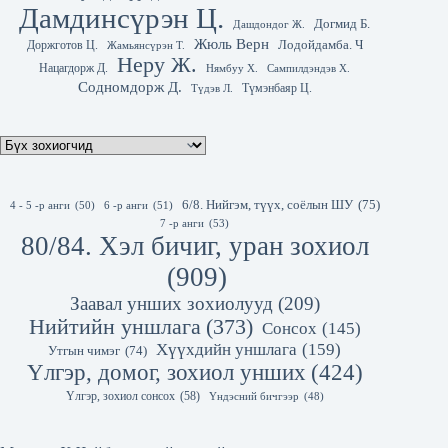
Дамдинсүрэн Ц.
Догмид Б.
Дашдондог Ж.
Жюль Верн
Лодойдамба. Ч
Доржготов Ц.
Жамьянсүрэн Т.
Неру Ж.
Нацагдорж Д.
Нямбуу Х.
Сампилдэндэв Х.
Содномдорж Д.
Түмэнбаяр Ц.
Түдэв Л.
6/8. Нийгэм, түүх, соёлын ШУ
(75)
4 - 5 -р анги
(50)
6 -р анги
(51)
7 -р анги
(53)
80/84. Хэл бичиг, уран зохиол
(909)
Заавал унших зохиолууд
(209)
Нийтийн уншлага
(373)
Сонсох
(145)
Хүүхдийн уншлага
(159)
Утгын чимэг
(74)
Үлгэр, домог, зохиол унших
(424)
Үлгэр, зохиол сонсох
(58)
Үндэсний бичгээр
(48)