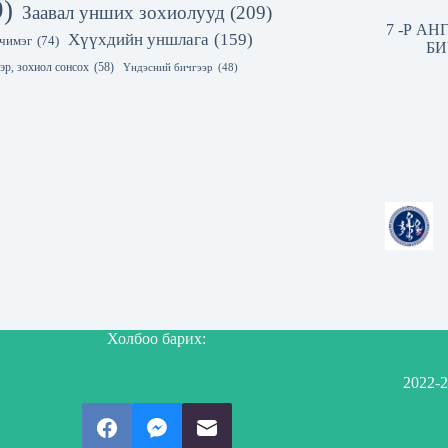
9)
Заавал унших зохиолууд
(209)
7 -Р А
Хүүхдийн уншлага
(159)
чимэг
(74)
БИ
эр, зохиол сонсох
(58)
Үндэсний бичгээр
(48)
Холбоо барих:
2022