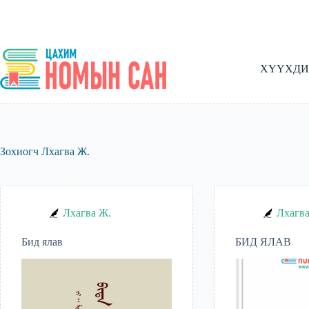
Skip
to
content
ХҮҮХДИ
Зохиогч
Лхагва Ж.
Лхагва Ж.
Лхагва
Бид ялав
БИД ЯЛАВ