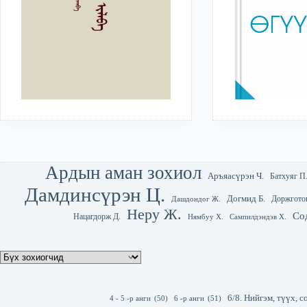
Ардын аман зохиол
Аръяасүрэн Ч.
Батхуяг П
Дамдинсүрэн Ц.
Догмид Б.
Доржгото
Дашдондог Ж.
Неру Ж.
Со
Нацагдорж Д.
Нямбуу Х.
Сампилдэндэв Х.
6/8. Нийгэм, түүх,
4 - 5 -р анги
(50)
6 -р анги
(51)