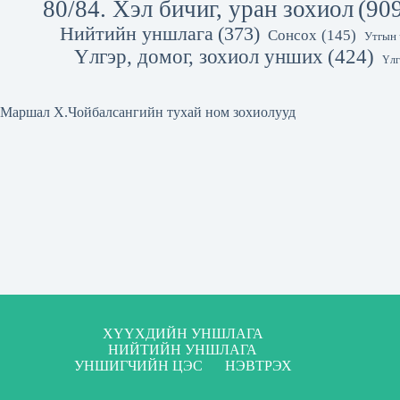
80/84. Хэл бичиг, уран зохиол
(90
Нийтийн уншлага
(373)
Сонсох
(145)
Утгын 
Үлгэр, домог, зохиол унших
(424)
Үлг
Маршал Х.Чойбалсангийн тухай ном зохиолууд
ХҮҮХДИЙН УНШЛАГА
НИЙТИЙН УНШЛАГА
УНШИГЧИЙН ЦЭС
НЭВТРЭХ