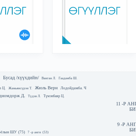
Бусад /хүүхдийн/
.
Гаадамба Ш.
Ванган Л.
Жюль Верн
Лодойдамба. Ч
в Ц.
Жамьянсүрэн Т.
дномдорж Д.
Түмэнбаяр Ц.
Түдэв Л.
11 -Р А
БИ
9 -Р А
БИ
 соёлын ШУ
(75)
7 -р анги
(53)