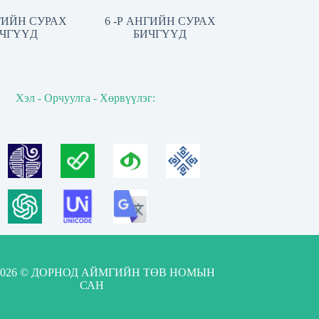
НГИЙН СУРАХ
6 -Р АНГИЙН СУРАХ
ЧГҮҮД
БИЧГҮҮД
Хэл - Орчуулга - Хөрвүүлэг:
-2026 © ДОРНОД АЙМГИЙН ТӨВ НОМЫН
САН