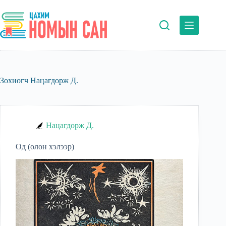
Skip
to
content
Зохиогч
Нацагдорж Д.
Нацагдорж Д.
Од (олон хэлээр)