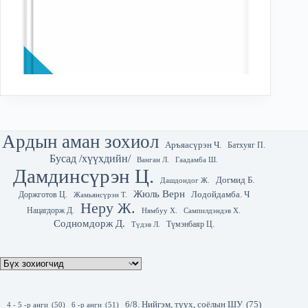
Ардын аман зохиол
Аръяасүрэн Ч.
Батхуяг П.
Бусад /хүүхдийн/
Гаадамба Ш.
Ванган Л.
Дамдинсүрэн Ц.
Догмид Б.
Дашдондог Ж.
Жюль Верн
Лодойдамба. Ч
Доржготов Ц.
Жамьянсүрэн Т.
Неру Ж.
Нацагдорж Д.
Нямбуу Х.
Сампилдэндэв Х.
Содномдорж Д.
Түмэнбаяр Ц.
Түдэв Л.
6/8. Нийгэм, түүх, соёлын ШУ
(75)
4 - 5 -р анги
(50)
6 -р анги
(51)