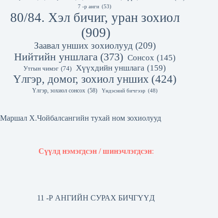
7 -р анги
(53)
80/84. Хэл бичиг, уран зохиол
(909)
Заавал унших зохиолууд
(209)
Нийтийн уншлага
(373)
Сонсох
(145)
Хүүхдийн уншлага
(159)
Утгын чимэг
(74)
Үлгэр, домог, зохиол унших
(424)
Үлгэр, зохиол сонсох
(58)
Үндэсний бичгээр
(48)
Маршал Х.Чойбалсангийн тухай ном зохиолууд
Сүүлд нэмэгдсэн / шинэчлэгдсэн
:
11 -Р АНГИЙН СУРАХ БИЧГҮҮД