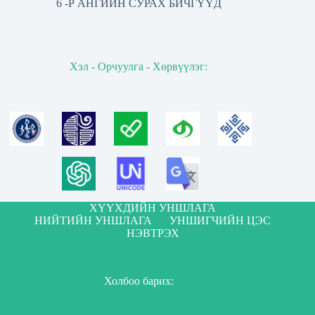
6 -Р АНГИЙН СУРАХ БИЧГҮҮД
Хэл - Орчуулга - Хөрвүүлэг:
ХҮҮХДИЙН УНШЛАГА
НИЙТИЙН УНШЛАГА
УНШИГЧИЙН ЦЭС
НЭВТРЭХ
Холбоо барих: