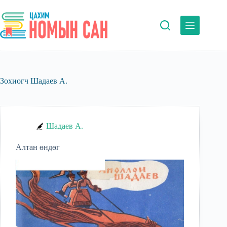
Skip
to
content
Зохиогч
Шадаев А.
Шадаев А.
Алтан өндөг