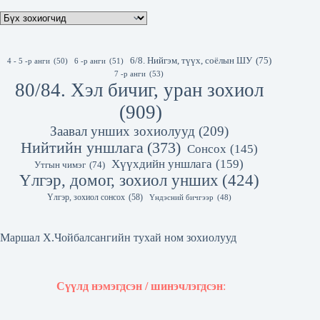
6/8. Нийгэм, түүх, соёлын ШУ
(75)
4 - 5 -р анги
(50)
6 -р анги
(51)
7 -р анги
(53)
80/84. Хэл бичиг, уран зохиол
(909)
Заавал унших зохиолууд
(209)
Нийтийн уншлага
(373)
Сонсох
(145)
Хүүхдийн уншлага
(159)
Утгын чимэг
(74)
Үлгэр, домог, зохиол унших
(424)
Үлгэр, зохиол сонсох
(58)
Үндэсний бичгээр
(48)
Маршал Х.Чойбалсангийн тухай ном зохиолууд
Сүүлд нэмэгдсэн / шинэчлэгдсэн
: